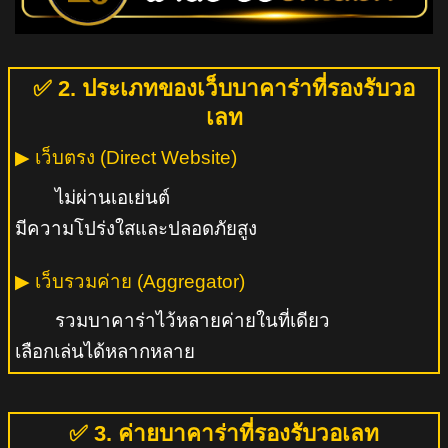
✅ 2. ประเภทของเว็บบาคาร่าที่รองรับวอ
เลท
▶ เว็บตรง (Direct Website)
ไม่ผ่านเอเย่นต์
มีความโปร่งใสและปลอดภัยสูง
▶ เว็บรวมค่าย (Aggregator)
รวมบาคาร่าไว้หลายค่ายในที่เดียว
เลือกเล่นได้หลากหลาย
✅ 3. ค่ายบาคาร่าที่รองรับวอเลท