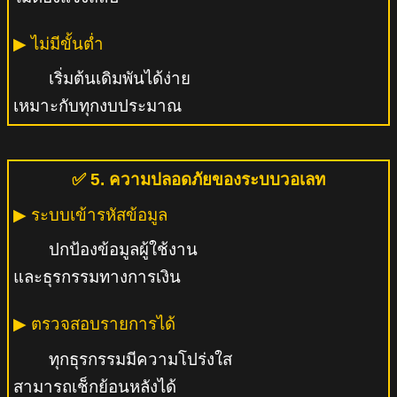
▶ ไม่มีขั้นต่ำ
เริ่มต้นเดิมพันได้ง่าย
เหมาะกับทุกงบประมาณ
✅ 5. ความปลอดภัยของระบบวอเลท
▶ ระบบเข้ารหัสข้อมูล
ปกป้องข้อมูลผู้ใช้งาน
และธุรกรรมทางการเงิน
▶ ตรวจสอบรายการได้
ทุกธุรกรรมมีความโปร่งใส
สามารถเช็กย้อนหลังได้