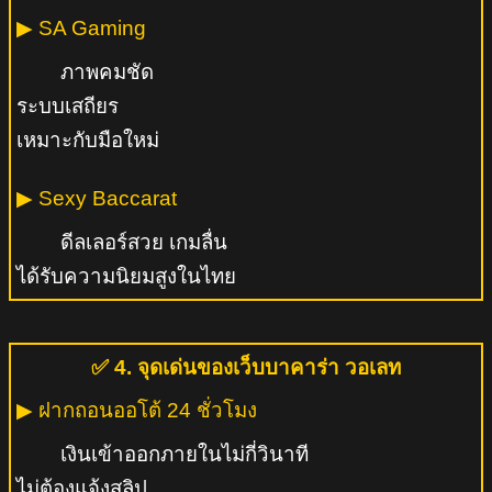
▶ SA Gaming
ภาพคมชัด
ระบบเสถียร
เหมาะกับมือใหม่
▶ Sexy Baccarat
ดีลเลอร์สวย เกมลื่น
ได้รับความนิยมสูงในไทย
✅ 4. จุดเด่นของเว็บบาคาร่า วอเลท
▶ ฝากถอนออโต้ 24 ชั่วโมง
เงินเข้าออกภายในไม่กี่วินาที
ไม่ต้องแจ้งสลิป