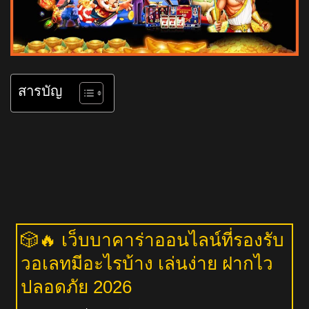
สารบัญ
🎲🔥 เว็บบาคาร่าออนไลน์ที่รองรับ
วอเลทมีอะไรบ้าง เล่นง่าย ฝากไว
ปลอดภัย 2026