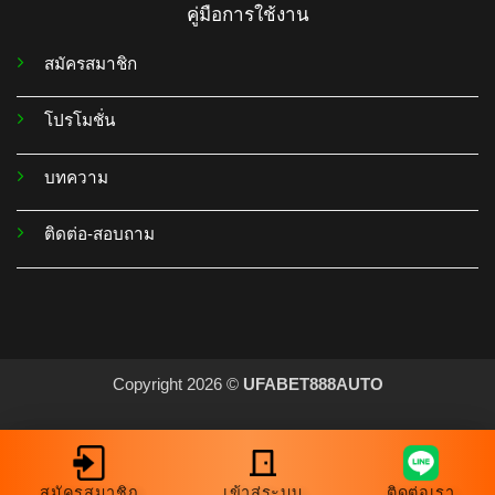
คู่มือการใช้งาน
สมัครสมาชิก
โปรโมชั่น
บทความ
ติดต่อ-สอบถาม
Copyright 2026 ©
UFABET888AUTO
สมัครสมาชิก
เข้าสู่ระบบ
ติดต่อเรา