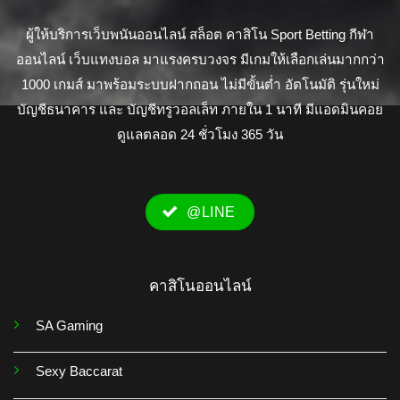
ผู้ให้บริการเว็บพนันออนไลน์ สล็อต คาสิโน Sport Betting กีฬา
ออนไลน์ เว็บแทงบอล มาแรงครบวงจร มีเกมให้เลือกเล่นมากกว่า
1000 เกมส์ มาพร้อมระบบฝากถอน ไม่มีขั้นต่ำ อัตโนมัติ รุ่นใหม่
บัญชีธนาคาร และ บัญชีทรูวอลเล็ท ภายใน 1 นาที มีแอดมินคอย
ดูแลตลอด 24 ชั่วโมง 365 วัน
@LINE
คาสิโนออนไลน์
SA Gaming
Sexy Baccarat