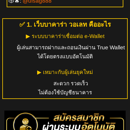
🎲🔥
:
@ufsag888
✅ 1. เว็บบาคาร่า วอเลท คืออะไร
▶ ระบบบาคาร่าเชื่อมต่อ e-Wallet
ผู้เล่นสามารถฝากและถอนเงินผ่าน True Wallet
ได้โดยตรงแบบอัตโนมัติ
▶ เหมาะกับผู้เล่นยุคใหม่
สะดวก รวดเร็ว
ไม่ต้องใช้บัญชีธนาคาร