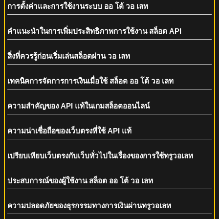
การตั้งค่าและการใช้งานระบบ ออ โต้ วอ เลท
คำแนะนำในการเพิ่มประสิทธิภาพการใช้งาน สล็อต API
สิ่งที่ควรรู้ก่อนเริ่มเล่นสล็อตผ่าน วอ เลท
เทคนิคการจัดการการเงินเมื่อใช้ สล็อต ออ โต้ วอ เลท
ความสำคัญของ API แท้ในเกมสล็อตออนไลน์
ความน่าเชื่อถือของเว็บตรงที่ใช้ API แท้
เปรียบเทียบเว็บตรงกับเว็บทั่วไปในเรื่องของการใช้ทรูวอเลท
ประสบการณ์ของผู้ใช้งาน สล็อต ออ โต้ วอ เลท
ความปลอดภัยของธุรกรรมทางการเงินผ่านทรูวอเลท