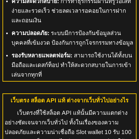
ความสะดวกสบาย:
การทำธุรกรรมผ่านทรูวอเลท
ง่ายและรวดเร็ว ช่วยลดเวลารอคอยในการฝาก
และถอนเงิน
ความปลอดภัย:
ระบบมีการป้องกันข้อมูลส่วน
บุคคลที่เข้มงวด ป้องกันการถูกโจรกรรมทางข้อมูล
รองรับหลายแพลตฟอร์ม:
สามารถใช้งานได้ทั้งบน
มือถือและเดสก์ท็อป ทำให้สะดวกสบายในการเข้า
เล่นจากทุกที่
เว็บตรง สล็อต API แท้ ต่างจากเว็บทั่วไปอย่างไร
เว็บตรงที่ใช้สล็อต API แท้นั้นมีความแตกต่าง
อย่างชัดเจนจากเว็บทั่วไป ทั้งในเรื่องของความ
ปลอดภัยและความน่าเชื่อถือ
Slot wallet 10 รับ 100