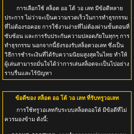
การเลือกใช้ สล็อต ออ โต้ วอ เลท มีข้อดีหลาย
ประการ ไม่ว่าจะเป็นความรวดเร็วในการทำธุรกรรม
ที่ไม่ต้องรอคอย การใช้งานง่ายที่ไม่ต้องผ่านขั้นตอนที่
ซับซ้อน และการรับประกันความปลอดภัยในทุกๆ การ
ทำธุรกรรม นอกจากนี้ยังรองรับ
สล็อตวอเลท
ซึ่งเป็น
วิธีการชำระเงินที่ได้รับความนิยมสูงสุดในไทย ทำให้
ผู้เล่นสามารถมั่นใจได้ว่าการเล่นสล็อตจะเป็นไปอย่าง
ราบรื่นและไร้ปัญหา
ข้อดีของ สล็อต ออ โต้ วอ เลท ที่รับทรูวอเลท
การใช้ทรูวอเลทกับระบบสล็อตออโต้ มีข้อดีที่ไม่
ควรมองข้าม ดังนี้: