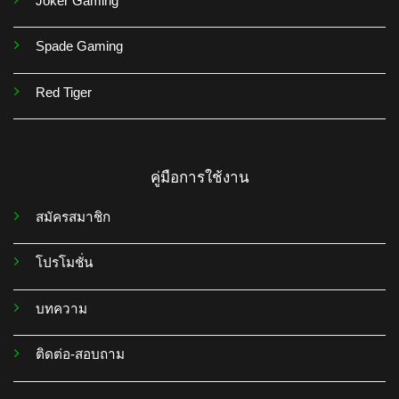
Joker Gaming
Spade Gaming
Red Tiger
คู่มือการใช้งาน
สมัครสมาชิก
โปรโมชั่น
บทความ
ติดต่อ-สอบถาม