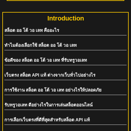
Introduction
สล็อต ออ โต้ วอ เลท คืออะไร
ทำไมต้องเลือกใช้ สล็อต ออ โต้ วอ เลท
ข้อดีของ สล็อต ออ โต้ วอ เลท ที่รับทรูวอเลท
เว็บตรง สล็อต API แท้ ต่างจากเว็บทั่วไปอย่างไร
การใช้งาน สล็อต ออ โต้ วอ เลท อย่างไรให้ปลอดภัย
รับทรูวอเลท ดีอย่างไรในการเล่นสล็อตออนไลน์
การเลือกเว็บตรงที่ดีที่สุดสำหรับสล็อต API แท้