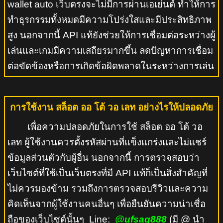
wallet auto
เว็บตรงจะไม่มีการผ่านเอเย่นต์ ทำให้การ
ทำธุรกรรมทั้งหมดมีความโปร่งใสและมีประสิทธิภาพ
สูง นอกจากนี้ API แท้ยังช่วยให้การเชื่อมต่อระหว่างผู้
เล่นและเกมมีความเสถียรมากขึ้น ลดปัญหาการเชื่อม
ต่อขัดข้องหรือการเกิดข้อผิดพลาดในระหว่างการเล่น
การใช้งาน สล็อต ออ โต้ วอ เลท อย่างไรให้ปลอดภัย
เพื่อความปลอดภัยในการใช้ สล็อต ออ โต้ วอ
เลท ผู้ใช้งานควรตั้งรหัสผ่านที่แข็งแกร่งและไม่แชร์
ข้อมูลส่วนตัวกับผู้อื่น นอกจากนี้ การตรวจสอบว่า
เว็บไซต์ที่ใช้เป็นเว็บตรงที่มี API แท้ก็เป็นสิ่งสำคัญที่
ไม่ควรมองข้าม รวมถึงการตรวจสอบรีวิวและความ
คิดเห็นจากผู้ใช้งานคนอื่นๆ เพื่อยืนยันความน่าเชื่อ
ถือของเว็บไซต์นั้นๆ Line:
@ufsag888
(มี @ นำ