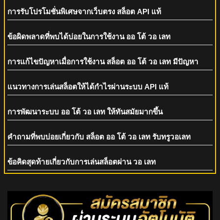
การรับโปรโมชั่นพิเศษจากเว็บตรง สล็อต API แท้
ข้อผิดพลาดที่พบได้บ่อยในการใช้งาน ออ โต้ วอ เลท
การแก้ไขปัญหาเมื่อการใช้งาน สล็อต ออ โต้ วอ เลท มีปัญหา
แนวทางการเล่นสล็อตให้ได้กำไรผ่านระบบ API แท้
การพัฒนาระบบ ออ โต้ วอ เลท ให้ทันสมัยมากขึ้น
คำถามที่พบบ่อยเกี่ยวกับ สล็อต ออ โต้ วอ เลท รับทรูวอเลท
ข้อคิดสุดท้ายเกี่ยวกับการเล่นสล็อตผ่าน วอ เลท