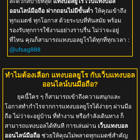
สะดวกสบายที่สุด
แทงบอลยูโร เว็บแทงบอล
ออนไลน์มือถือ ฝากถอนไม่มีขั้นต่ำ
ให้คุณเข้าถึง
ทุกแมตช์ ทุกโอกาส ด้วยระบบที่ทันสมัย พร้อม
รองรับทุกการใช้งานอย่างราบรื่น ไม่ว่าจะอยู่
ที่ไหน คุณก็สามารถแทงบอลยูโรได้ทุกที่ทุกเวลา :
@ufsag888
ทำไมต้องเลือก แทงบอลยูโร กับเว็บแทงบอล
ออนไลน์บนมือถือ?
ยุคนี้ใคร ๆ ก็สามารถเข้าถึงความสนุกและ
โอกาสทำกำไรจากการแทงบอลยูโรได้ง่ายๆ ผ่านมือ
ถือ ไม่ว่าจะอยู่บ้าน ที่ทำงาน หรือกำลังเดินทาง ก็
สามารถแทงบอลได้ทันที การเล่นผ่าน
เว็บแทงบอล
ออนไลน์มือถือ
ช่วยให้คุณไม่พลาดทุกแมตช์สำคัญ