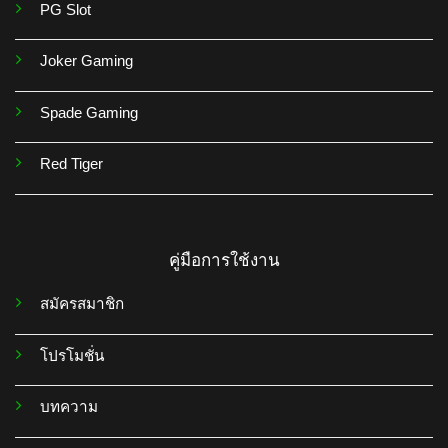
PG Slot
Joker Gaming
Spade Gaming
Red Tiger
คู่มือการใช้งาน
สมัครสมาชิก
โปรโมชั่น
บทความ