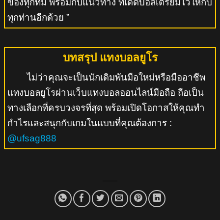
ของทุกทีม พร้อมกับแนวทาง ทีเด็ดบอลเตรียมไว้ให้กับ
ทุกท่านอีกด้วย ”
บทสรุป แทงบอลยูโร
ไม่ว่าคุณจะเป็นนักเดิมพันมือใหม่หรือมืออาชีพ
แทงบอลยูโรผ่านเว็บแทงบอลออนไลน์มือถือ ถือเป็น
ทางเลือกที่ครบวงจรที่สุด พร้อมเปิดโอกาสให้คุณทำ
กำไรและสนุกกับเกมในแบบที่คุณต้องการ :
@ufsag888