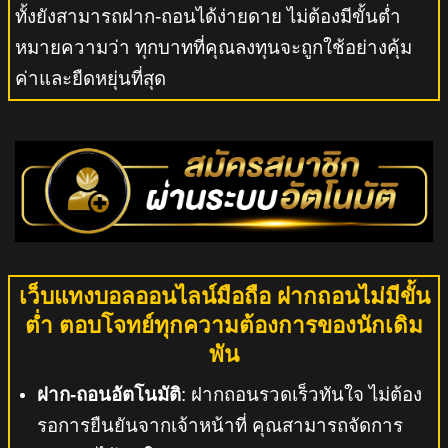
ทั้งยังสามารถฝาก-ถอนได้ง่ายดาย ไม่ต้องมีขั้นต่ำ
หมายความว่า ทุกบาทที่คุณลงทุนจะถูกใช้อย่างคุ้ม
ค่าและยืดหยุ่นที่สุด
เว็บแทงบอลออนไลน์มือถือ ฝากถอนไม่มีขั้น
ต่ำ ตอบโจทย์ทุกความต้องการของนักเดิม
พัน
ฝาก-ถอนอัตโนมัติ
: ฝากถอนรวดเร็วทันใจ ไม่ต้อง
รอการยืนยันจากเจ้าหน้าที่ คุณสามารถจัดการ