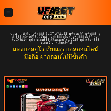
ข้าม
ไป
ยัง
เนื้อหา
บทความทั่วไป
,
ยูฟ่า 888 SLOT WALLET
,
ยูฟ่า ออโต้
,
ยูฟ่า888
,
ยู
ฟ่า888 สมัครฟรี ไม่มีขั้นต่ำ
,
ยูฟ่า888 สล็อต
,
ยูฟ่า888 ออโต้ แจก
โบนัสไม่อั้น
,
ยูฟ่าวอเลท888 สล็อตออนไลน์ 2025
,
ยูฟ่าสล็อต888
วอเลท 1 บาทเติมเล่นได้
แทงบอลยูโร เว็บแทงบอลออนไลน์
มือถือ ฝากถอนไม่มีขั้นต่ำ