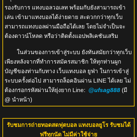
รองรับการ แทงบอลวอเลท พร้อมกับยังสามารถเข้า
เล่น เข้ามาแทงบอลได้ง่ายดาย สะดวกกว่าทุกเว็บ
สามารถแทงบอลผ่านมือถือได้เลย โดยไม่จำเป็นจะ
ต้องดาวน์โหลด หรือว่าติดตั้งแอปพลิเคชันเสริม
ในส่วนของการเข้าสู่ระบบ ยังทันสมัยกว่าทุกเว็บ
เพียงหลังจากที่ทำการสมัครสมาชิก ให้ทุกท่านผูก
บัญชีของท่านกับทาง เว็บแทงบอล ยูฟ่า ในการเข้าสู่
ระบบครั้งต่อไป สามารถล็อคอินผ่าน LINE ได้เลย ไม่
ต้องกรอกรหัสผ่านให้ยุ่งยาก Line:
@ufsag888
(มี
@ นำหน้า)
รับชมการถ่ายทอดสดฟุตบอล แทงบอลยูโร รับชมได้
ฟรีทุกนัด ไม่มีค่าใช้จ่าย