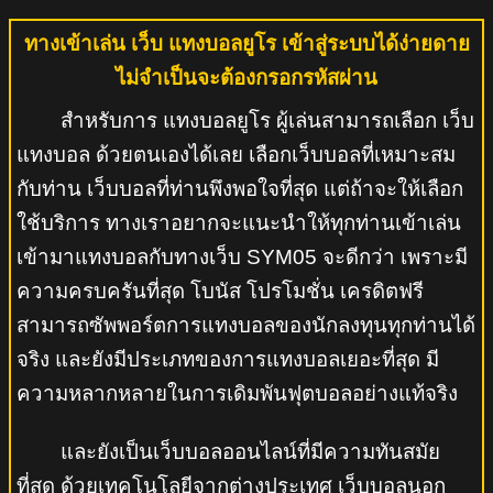
ทางเข้าเล่น เว็บ แทงบอลยูโร เข้าสู่ระบบได้ง่ายดาย
ไม่จำเป็นจะต้องกรอกรหัสผ่าน
สำหรับการ แทงบอลยูโร ผู้เล่นสามารถเลือก เว็บ
แทงบอล ด้วยตนเองได้เลย เลือกเว็บบอลที่เหมาะสม
กับท่าน เว็บบอลที่ท่านพึงพอใจที่สุด แต่ถ้าจะให้เลือก
ใช้บริการ ทางเราอยากจะแนะนำให้ทุกท่านเข้าเล่น
เข้ามาแทงบอลกับทางเว็บ SYM05 จะดีกว่า เพราะมี
ความครบครันที่สุด โบนัส โปรโมชั่น เครดิตฟรี
สามารถซัพพอร์ตการแทงบอลของนักลงทุนทุกท่านได้
จริง และยังมีประเภทของการแทงบอลเยอะที่สุด มี
ความหลากหลายในการเดิมพันฟุตบอลอย่างแท้จริง
และยังเป็นเว็บบอลออนไลน์ที่มีความทันสมัย
ที่สุด ด้วยเทคโนโลยีจากต่างประเทศ เว็บบอลนอก