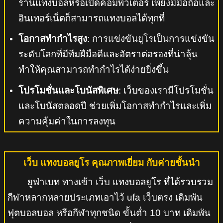
ร้านแทงบอลหรือเปิดคอมพิวเตอร์ เพียงมีมือถือและ
อินเทอร์เน็ตก็สามารถแทงบอลได้ทุกที่
โอกาสทำกำไรสูง
: การแข่งขันยูโรเป็นการแข่งขัน
ระดับโลกที่มีทีมฝีมือดีและอัตราต่อรองที่น่าลุ้น
ทำให้คุณสามารถทำกำไรได้ง่ายยิ่งขึ้น
โปรโมชั่นและโบนัสพิเศษ
: เว็บของเรามีโปรโมชั่น
และโบนัสตลอดปี ช่วยเพิ่มโอกาสทำกำไรและเพิ่ม
ความคุ้มค่าในการลงทุน
เว็บ แทงบอลยูโร คุณภาพเยี่ยม กับค่ายชั้นนำ
ยูฟ่าเบท ทางเข้า เว็บ แทงบอลยูโร ที่ได้รวบรวม
กีฬาหลากหลายประเภทเอาไว้ ufa เว็บตรง เดิมพัน
ฟุตบอลบอล หรือกีฬาทุกชนิด ขั้นต่ำ 10 บาท เดิมพัน