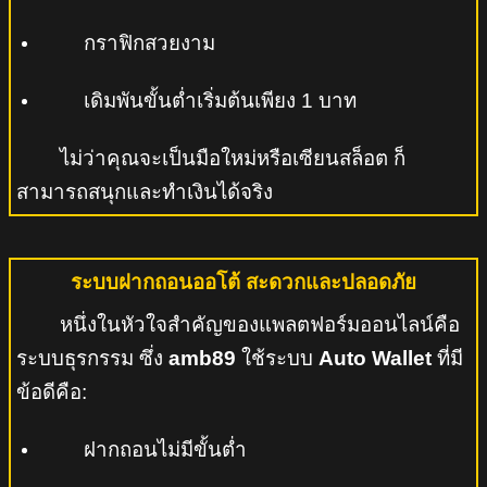
กราฟิกสวยงาม
เดิมพันขั้นต่ำเริ่มต้นเพียง 1 บาท
ไม่ว่าคุณจะเป็นมือใหม่หรือเซียนสล็อต ก็
สามารถสนุกและทำเงินได้จริง
ระบบฝากถอนออโต้ สะดวกและปลอดภัย
หนึ่งในหัวใจสำคัญของแพลตฟอร์มออนไลน์คือ
ระบบธุรกรรม ซึ่ง
amb89
ใช้ระบบ
Auto Wallet
ที่มี
ข้อดีคือ:
ฝากถอนไม่มีขั้นต่ำ