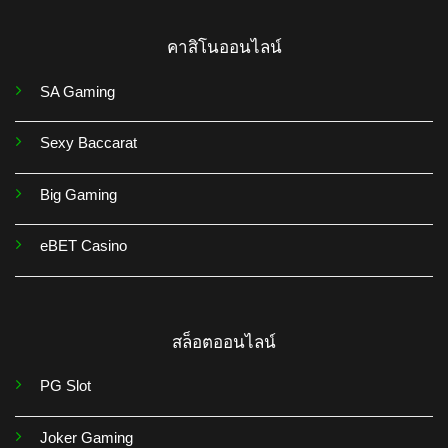
คาสิโนออนไลน์
SA Gaming
Sexy Baccarat
Big Gaming
eBET Casino
สล็อตออนไลน์
PG Slot
Joker Gaming