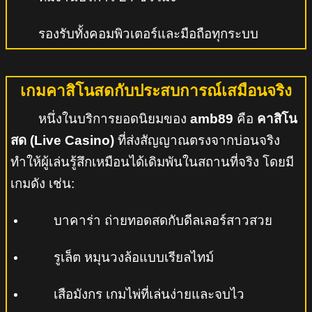
รองรับทั้งคอมพิวเตอร์และมือถือทุกระบบ
เกมคาสิโนสดกับประสบการณ์เสมือนจริง
หนึ่งในบริการยอดนิยมของ
amb89
คือ
คาสิโน
สด (Live Casino)
ที่ส่งสัญญาณตรงจากบ่อนจริง
ทำให้ผู้เล่นรู้สึกเหมือนได้เดิมพันในสถานที่จริง โดยมี
เกมดัง เช่น:
บาคาร่า ถ่ายทอดสดกับดีลเลอร์สาวสวย
รูเล็ต หมุนวงล้อแบบเรียลไทม์
เสือมังกร เกมไพ่ที่เล่นง่ายและจบไว