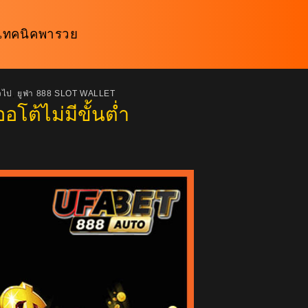
เทคนิคพารวย
วไป
,
ยูฟ่า 888 SLOT WALLET
โต้ไม่มีขั้นต่ำ