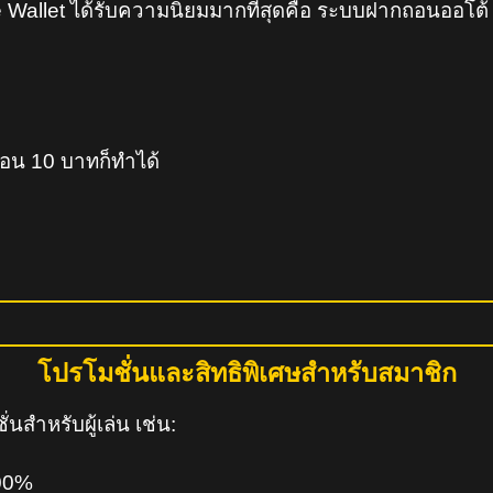
rue Wallet ได้รับความนิยมมากที่สุดคือ ระบบฝากถอนออโต้ 
ถอน 10 บาทก็ทำได้
โปรโมชั่นและสิทธิพิเศษสำหรับสมาชิก
่นสำหรับผู้เล่น เช่น:
100%