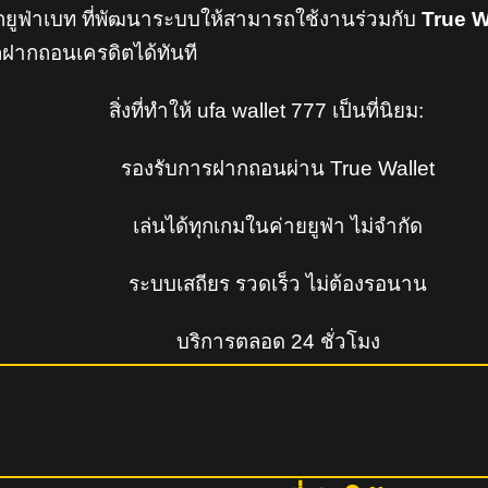
กยูฟ่าเบท ที่พัฒนาระบบให้สามารถใช้งานร่วมกับ
True W
ฝากถอนเครดิตได้ทันที
สิ่งที่ทำให้ ufa wallet 777 เป็นที่นิยม:
รองรับการฝากถอนผ่าน True Wallet
เล่นได้ทุกเกมในค่ายยูฟ่า ไม่จำกัด
ระบบเสถียร รวดเร็ว ไม่ต้องรอนาน
บริการตลอด 24 ชั่วโมง