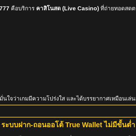
 777
คือบริการ
คาสิโนสด (Live Casino)
ที่ถ่ายทอดสดต
นมั่นใจว่าเกมมีความโปร่งใส และได้บรรยากาศเหมือนเล่นอ
ระบบฝาก-ถอนออโต้ True Wallet ไม่มีขั้นต่ำ