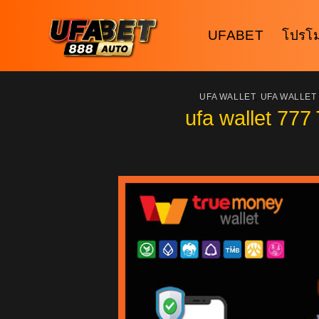
ข้าม
ไป
UFABET
โปรโม
ยัง
เนื้อหา
UFA WALLET
,
UFA WALLET
ufa wallet 777