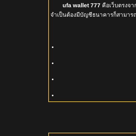
ufa wallet 777
คือเว็บตรงจา
จำเป็นต้องมีบัญชีธนาคารก็สามารถ