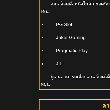
เกมสล็อตคือหนึ่งในเกมยอดน
เช่น:
PG Slot
Joker Gaming
Pragmatic Play
JILI
ผู้เล่นสามารถเลือกเล่นสล็อตไ
หมุน
คา