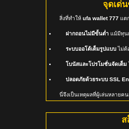
จุดเด่น
สิ่งที่ทำให้
ufa wallet 777
แตก
ฝากถอนไม่มีขั้นต่ำ
แม้มีทุนเ
ระบบออโต้เต็มรูปแบบ
ไม่ต
โบนัสและโปรโมชั่นจัดเต็ม
ปลอดภัยด้วยระบบ SSL En
นี่จึงเป็นเหตุผลที่ผู้เล่นหลาย
ส