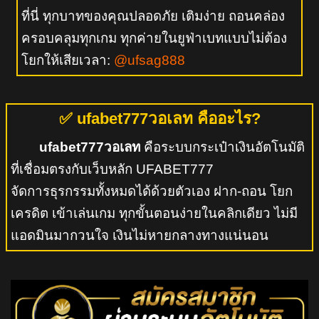
ที่นี่ ทุกบาทของคุณปลอดภัย เติมง่าย ถอนคล่อง
ครอบคลุมทุกเกม ทุกค่ายในยูฟ่าเบทแบบไม่ต้อง
โยกให้เสียเวลา
:
@ufsag888
✅ ufabet777วอเลท คืออะไร?
ufabet777วอเลท
คือระบบกระเป๋าเงินอัตโนมัติ
ที่เชื่อมตรงกับเว็บหลัก UFABET777
จัดการธุรกรรมทั้งหมดได้ด้วยตัวเอง
ฝาก-ถอน โยก
เครดิต
เข้าเล่นเกม ทุกขั้นตอนง่ายในคลิกเดียว ไม่มี
แอดมินมากวนใจ เงินไม่หายกลางทางแน่นอน