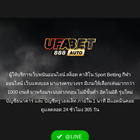
ผู้ให้บริการเว็บพนันออนไลน์ สล็อต คาสิโน Sport Betting กีฬา
ออนไลน์ เว็บแทงบอล มาแรงครบวงจร มีเกมให้เลือกเล่นมากกว่า
1000 เกมส์ มาพร้อมระบบฝากถอน ไม่มีขั้นต่ำ อัตโนมัติ รุ่นใหม่
บัญชีธนาคาร และ บัญชีทรูวอลเล็ท ภายใน 1 นาที มีแอดมินคอย
ดูแลตลอด 24 ชั่วโมง 365 วัน
@LINE