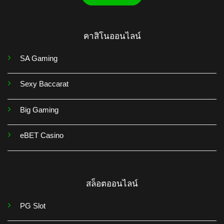
คาสิโนออนไลน์
SA Gaming
Sexy Baccarat
Big Gaming
eBET Casino
สล็อตออนไลน์
PG Slot