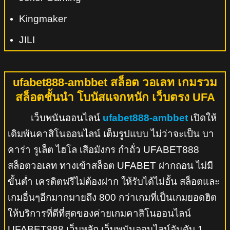
Kingmaker
JILI
ufabet888-ambbet สล็อต วอเลท เกมรวม
สล็อตชั้นนำ โบนัสแจกหนัก เว็บตรง UFA
เว็บพนันออนไลน์
ufabet888-ambbet
เปิดให้
เดิมพันคาสิโนออนไลน์ เต็มรูปแบบ ไม่ว่าจะเป็น บา
คาร่า รูเล็ต ไฮโล เสือมังกร กำถั่ว
UFABET888
สล็อตวอเลท ทางเข้าสล็อต UFABET ฝากถอน ไม่มี
ขั้นต่ำ
เครดิตฟรีไม่ต้องฝาก ให้รับได้ไม่อั้น สล็อตและ
เกมอื่นๆอีกมากมายถึง 800 กว่าเกมที่เป็นเกมยอดฮิต
ให้บริการที่ดีที่สุดของค่ายเกมคาสิโนออนไลน์
UFABET888 เว็บหลัก เว็บพนันออนไลน์อันดับ 1