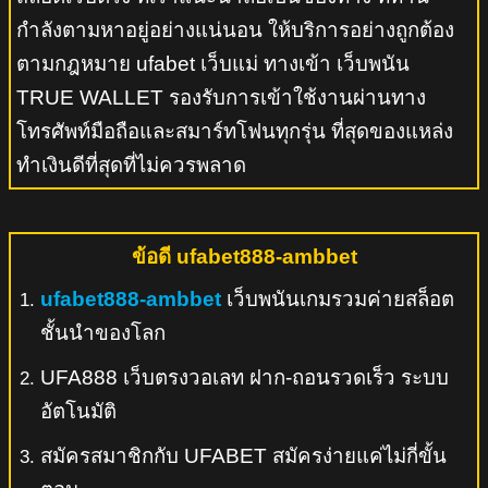
กำลังตามหาอยู่อย่างแน่นอน ให้บริการอย่างถูกต้อง
ตามกฎหมาย
ufabet เว็บแม่ ทางเข้า เว็บพนัน
TRUE WALLET
รองรับการเข้าใช้งานผ่านทาง
โทรศัพท์มือถือและสมาร์ทโฟนทุกรุ่น ที่สุดของแหล่ง
ทำเงินดีที่สุดที่ไม่ควรพลาด
ข้อดี ufabet888-ambbet
ufabet888-ambbet
เว็บพนันเกมรวมค่ายสล็อต
ชั้นนำของโลก
UFA888 เว็บตรงวอเลท ฝาก-ถอนรวดเร็ว ระบบ
อัตโนมัติ
สมัครสมาชิกกับ UFABET สมัครง่ายแค่ไม่กี่ขั้น