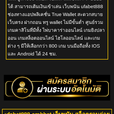
โต้
สามารถเติมเงินเข้าเล่น เว็บพนัน
ufabet888
ช่องทางแอปพลิเคชั่น True Wallet สะดวกสบาย
เว็บตรง ฝากถอน ทรู wallet ไม่มีขั้นต่ำ ศูนย์รวม
เกมคาสิโนที่มีทั้ง ไพ่บาคาร่าออนไลน์ เกมยิงปลา
ออน เกมสล็อตออนไลน์ ไฮโลออนไลน์ และเกม
ต่าง ๆ มีให้เลือกกว่า 800 เกม บนมือถือทั้ง IOS
และ Android ได้ 24 ชม.