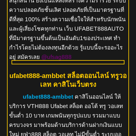
สนุกสนาน ยังเป็นแหล่งที่สร้างความร่ำรวย ระบบ
ความปลอดภัยชั้นเลิศ ปลอดภัยที่เป็นมาตรฐานที่
ดีที่สุด 100% สร้างความเชื่อใจให้สำหรับนักพนัน
และผู้เสี่ยงโชคทุกท่าน เว็บ
UFABET888AUTO
ที่มีมาตรฐานขึ้นต้นเป็นอันดับ1ของประเทศ ทำ
กำไรโดยไม่ต้องลงทุนอีกด้วย รู้แบบนี้จะรออะไร
อยู่ สมัครเลย
@ufsag888
ufabet888-ambbet สล็อตออนไลน์ ทรูวอ
เลท คาสิโนเว็บตรง
ufabet888-ambbet
คาสิโนออนไลน์ ให้
บริการ
VTH888 Ufabet สล็อต ออโต้ ทรู วอเลท
ขั้นต่ำ 10 บาท
เกมพนันทุกรูปแบบ รวมมาแบบ
ครบวงจร มาพร้อมด้านบริการด้านฝากเงินแบบ
ใหม่
ยูฟ่า888 สล็อต วอเลท ไม่มีขั้นต่ำ ระบบออ