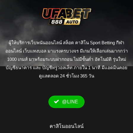
ผู้ให้บริการเว็บพนันออนไลน์ สล็อต คาสิโน Sport Betting กีฬา
ออนไลน์ เว็บแทงบอล มาแรงครบวงจร มีเกมให้เลือกเล่นมากกว่า
1000 เกมส์ มาพร้อมระบบฝากถอน ไม่มีขั้นต่ำ อัตโนมัติ รุ่นใหม่
บัญชีธนาคาร และ บัญชีทรูวอลเล็ท ภายใน 1 นาที มีแอดมินคอย
ดูแลตลอด 24 ชั่วโมง 365 วัน
@LINE
คาสิโนออนไลน์