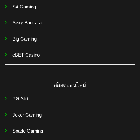
SA Gaming
Sexy Baccarat
Big Gaming
eBET Casino
สล็อตออนไลน์
PG Slot
Joker Gaming
Spade Gaming