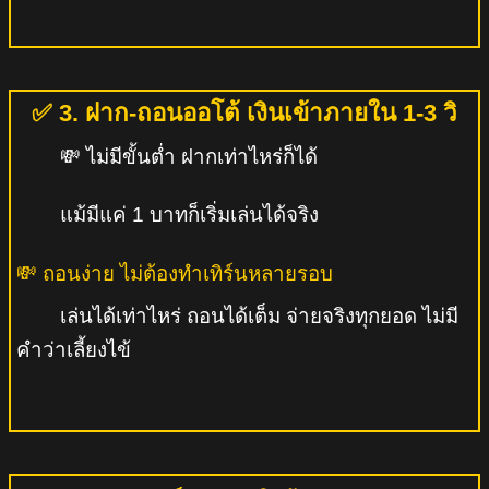
✅ 3. ฝาก-ถอนออโต้ เงินเข้าภายใน 1-3 วิ
💸 ไม่มีขั้นต่ำ ฝากเท่าไหร่ก็ได้
แม้มีแค่ 1 บาทก็เริ่มเล่นได้จริง
💸 ถอนง่าย ไม่ต้องทำเทิร์นหลายรอบ
เล่นได้เท่าไหร่ ถอนได้เต็ม จ่ายจริงทุกยอด ไม่มี
คำว่าเลี้ยงไข้