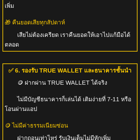
เพิ่ม
🎁 คืนยอดเสียทุกสัปดาห์
เสียไม่ต้องเครียด เราคืนยอดให้เอาไปแก้มือได้
ตลอด
✅ 6. รองรับ TRUE WALLET และธนาคารชั้นนำ
🪙 ฝากผ่าน TRUE WALLET ได้จริง
ไม่มีบัญชีธนาคารก็เล่นได้ เติมง่ายที่ 7-11 หรือ
โอนผ่านแอป
🪙 ไม่มีค่าธรรมเนียมซ่อน
ฝากถอนเท่าไหร่ รับเงินเต็มไม่มีหักเพิ่ม