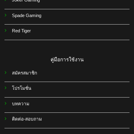
Spade Gaming
Red Tiger
คู่มือการใช้งาน
สมัครสมาชิก
โปรโมชั่น
บทความ
ติดต่อ-สอบถาม