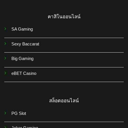
คาสิโนออนไลน์
SA Gaming
Sexy Baccarat
Big Gaming
eBET Casino
สล็อตออนไลน์
PG Slot
Joker Gaming