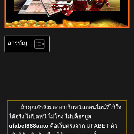
สารบัญ
ถ้าคุณกำลังมองหาเว็บพนันออนไลน์ที่ไว้ใจ
ได้จริง ไม่ปิดหนี ไม่โกง ไม่บล็อกยูส
ufabet888auto
คือเว็บตรงจาก
UFABET
ตัว