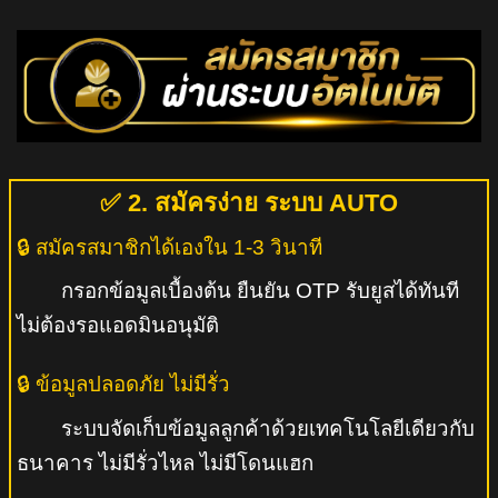
✅ 2. สมัครง่าย ระบบ AUTO
🔒 สมัครสมาชิกได้เองใน 1-3 วินาที
กรอกข้อมูลเบื้องต้น ยืนยัน OTP รับยูสได้ทันที
ไม่ต้องรอแอดมินอนุมัติ
🔒 ข้อมูลปลอดภัย ไม่มีรั่ว
ระบบจัดเก็บข้อมูลลูกค้าด้วยเทคโนโลยีเดียวกับ
ธนาคาร ไม่มีรั่วไหล ไม่มีโดนแฮก