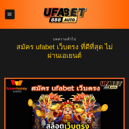
ข้าม
ไป
ยัง
เนื้อหา
บทความทั่วไป
สมัคร ufabet เว็บตรง ที่ดีที่สุด ไม่
ผ่านเอเยนต์