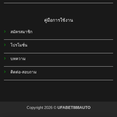
คู่มือการใช้งาน
สมัครสมาชิก
โปรโมชั่น
บทความ
ติดต่อ-สอบถาม
Copyright 2026 ©
UFABET888AUTO