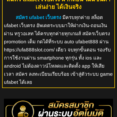
เล่นง่าย ได้เงินจริง
สมัคร ufabet เว็บตรง
มีครบทุกค่าย
สล็อต
ufabet เว็บตรง
อัพเดตระบบมาให้ฝากเงิน-ถอนเงิน
ผ่าน ทรูวอเลท ได้ครบทุกค่ายทุกเกมส์ สมัครเว็บตรง
promotion เต็ม กดได้ที่ระบบ auto ufabet888 ผ่าน
https://ufa888slot.com/
เดียว จบทุกขั้นตอน รองรับ
การใช้งานผ่าน smartphone ทุกรุ่น ทั้ง ios และ
android ไม่ต้องดาวน์โหลดและติดตั้ง app ให้เสีย
เวลา สมัคร ลงทะเบียนเรียบร้อย เข้าสู่ตัวระบบ game
ufabet ได้เลย