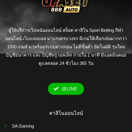
ผู้ให้บริการเว็บพนันออนไลน์ สล็อต คาสิโน Sport Betting กีฬา
ออนไลน์ เว็บแทงบอล มาแรงครบวงจร มีเกมให้เลือกเล่นมากกว่า
1000 เกมส์ มาพร้อมระบบฝากถอน ไม่มีขั้นต่ำ อัตโนมัติ รุ่นใหม่
บัญชีธนาคาร และ บัญชีทรูวอลเล็ท ภายใน 1 นาที มีแอดมินคอย
ดูแลตลอด 24 ชั่วโมง 365 วัน
@LINE
คาสิโนออนไลน์
SA Gaming