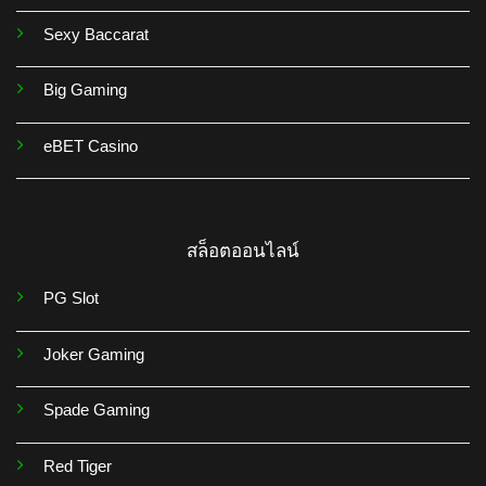
Sexy Baccarat
Big Gaming
eBET Casino
สล็อตออนไลน์
PG Slot
Joker Gaming
Spade Gaming
Red Tiger