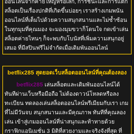
ออนไลน์จากค่ายใหญ่หรือเล็ก, การชนะและการแตก
สล็อตเป็นเรื่องปกติที่เกิดขึ้นบ่อยๆ เราสร้างเกมพนัน
ออนไลน์ที่เต็มไปด้วยความสนุกสนานและไม่ซ้ำซ้อน
ในทุกมุมที่คุณมอง จะมองมุมขวาก็โดนใจ กดเข้าเล่น
สล็อตค่ายไหนๆ ก็จะพบกับโบนัสที่เพิ่มความสนุกอยู่
เสมอ ที่มีสปินฟรีไม่จำกัดเมื่อเดิมพันออนไลน์
betflix285 สุดยอดเว็บสล็อตออนไลน์ที่คุณต้องลอง
betflix285
เล่นสล็อตและเดิมพันออนไลน์ได้
ทันทีผ่านเว็บหรือมือถือ ไม่ต้องดาวน์โหลดหรือลง
ทะเบียน ทดลองเล่นสล็อตออนไลน์พรีเมียมกับเรา เกม
ที่ไม่มีวันจบ สนุกสนานและมีคุณภาพ ทันทีที่คุณลอง
เล่น เข้าสู่เกมออนไลน์ที่น่าสนุกและท้าทายด้วย
กราฟิกแอนิเมชั่น 3 มิติที่สวยงามและจริงจังที่สุด ที่