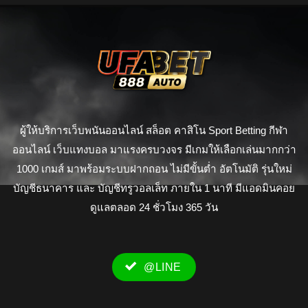
ผู้ให้บริการเว็บพนันออนไลน์ สล็อต คาสิโน Sport Betting กีฬา
ออนไลน์ เว็บแทงบอล มาแรงครบวงจร มีเกมให้เลือกเล่นมากกว่า
1000 เกมส์ มาพร้อมระบบฝากถอน ไม่มีขั้นต่ำ อัตโนมัติ รุ่นใหม่
บัญชีธนาคาร และ บัญชีทรูวอลเล็ท ภายใน 1 นาที มีแอดมินคอย
ดูแลตลอด 24 ชั่วโมง 365 วัน
@LINE