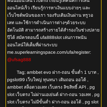
พนันออนไลน์ เว็บตรง เรียนรู้เทคนิคการเล่น
ออนไลน์เร็ว เรียนรู้การหาเงินแบบง่ายๆ และ
เว็บไซต์พนันของเรา รองรับเติมเงินผ่าน ทรูวอ
เลท และใช้การดำเนินการต่างๆด้วยระบบ
อัตโนมัติ สามารถสร้างรายได้สำรองในช่วงปลาย
ปีได้ สมัครตอนนี้ ufa888slot เล่นการพนัน
ออนไลน์ให้เต็มที่ผ่านระบบ
me.superlearningspace.com/ufa/register
:
@ufsag888
Tag;
ambbet evo ฝาก-ถอน ขั้นต่ำ 1 บาท
,
pgslot99 เว็บใหญ่ ทุนหนา เติมถอน ออโต้
,
ambbet สล็อตวอเลท เว็บตรง ลิขสิทธิ์ API
,
pg
slot เว็บตรง ไม่ผ่านเอเย่นต์ ฝาก-ถอน วอเลท
,
pg
slot เว็บตรง ไม่มีขั้นต่ำ ฝาก-ถอน ออโต้
,
pg slot