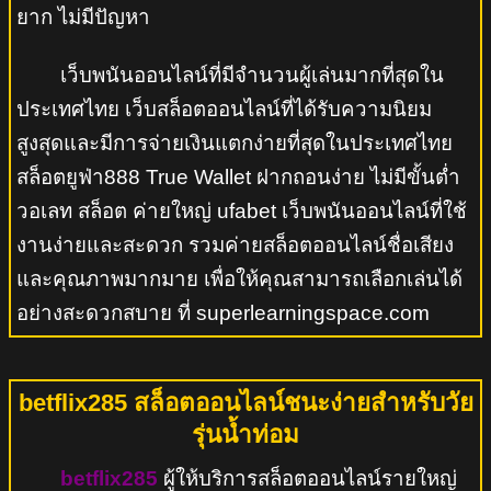
ยาก ไม่มีปัญหา
เว็บพนันออนไลน์ที่มีจำนวนผู้เล่นมากที่สุดใน
ประเทศไทย เว็บสล็อตออนไลน์ที่ได้รับความนิยม
สูงสุดและมีการจ่ายเงินแตกง่ายที่สุดในประเทศไทย
สล็อตยูฟ่า888 True Wallet
ฝากถอนง่าย ไม่มีขั้นต่ำ
วอเลท สล็อต ค่ายใหญ่ ufabet เว็บพนันออนไลน์ที่ใช้
งานง่ายและสะดวก รวมค่ายสล็อตออนไลน์ชื่อเสียง
และคุณภาพมากมาย เพื่อให้คุณสามารถเลือกเล่นได้
อย่างสะดวกสบาย ที่
superlearningspace.com
betflix285 สล็อตออนไลน์ชนะง่ายสำหรับวัย
รุ่นน้ำท่อม
betflix285
ผู้ให้บริการสล็อตออนไลน์รายใหญ่