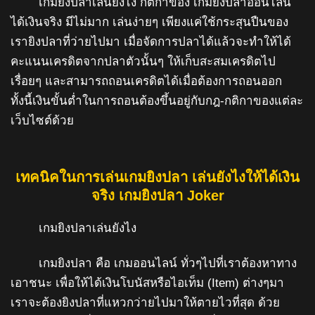
เกมยิงปลาเล่นยังไง กติกาของ เกมยิงปลาออนไลน์
ได้เงินจริง มีไม่มาก เล่นง่ายๆ เพียงแค่ใช้กระสุนปืนของ
เรายิงปลาที่ว่ายไปมา เมื่อจัดการปลาได้แล้วจะทำให้ได้
คะแนนเครดิตจากปลาตัวนั้นๆ ให้เก็บสะสมเครดิตไป
เรื่อยๆ และสามารถถอนเครดิตได้เมื่อต้องการถอนออก
ทั้งนี้เงินขั้นต่ำในการถอนต้องขึ้นอยู่กับกฎ-กติกาของแต่ละ
เว็บไซต์ด้วย
เทคนิคในการเล่นเกมยิงปลา เล่นยังไงให้ได้เงิน
จริง เกมยิงปลา Joker
เกมยิงปลาเล่นยังไง
เกมยิงปลา คือ เกมออนไลน์ ทั่วๆไปที่เราต้องหาทาง
เอาชนะ เพื่อให้ได้เงินโบนัสหรือไอเท็ม (Item) ต่างๆมา
เราจะต้องยิงปลาที่แหวกว่ายไปมาให้ตายไวที่สุด ด้วย