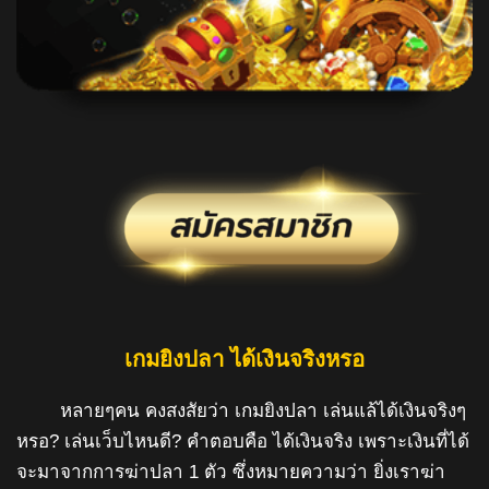
เกมยิงปลา ได้เงินจริงหรอ
หลายๆคน คงสงสัยว่า เกมยิงปลา เล่นแล้ได้เงินจริงๆ
หรอ? เล่นเว็บไหนดี? คำตอบคือ ได้เงินจริง เพราะเงินที่ได้
จะมาจากการฆ่าปลา 1 ตัว ซึ่งหมายความว่า ยิ่งเราฆ่า