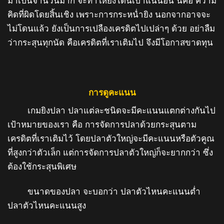
มาเป็นจำนวนมาก จะทำให้ยิงโดนเป้าแน่นอน นี่คือ ความ
คิดที่ผิดโดยสิ้นเชิง เพราะการกระหน่ำยิง นอกจากอาจจะ
ไม่โดนแล้ว ยังเป็นการเปลืองเครดิตไปเปล่าๆ ด้วย อย่าลืม
ว่ากระสุนทุกนัด คือเครดิตที่เราเติมไป จึงมีโอกาสขาดทุน
การดูคะแนน
เกมยิงปลา ปลาแต่ละชนิดจะมีคะแนนแตกต่างกันไป
เป้าหมายของเรา คือ การจัดการปลาด้วยกระสุนตาม
เครดิตที่เราเติมไว้ โดยปลาตัวใหญ่จะมีคะแนนหรือตัวคูณ
ที่สูงกว่าตัวเล็ก แต่การจัดการปลาตัวใหญ่ก็จะยากกว่า ซึ่ง
ต้องใช้กระสุนพิเศษ
ขนาดของปลา จะบอกว่า ปลาตัวไหนคะแนนต่ำ
ปลาตัวไหนคะแนนสูง