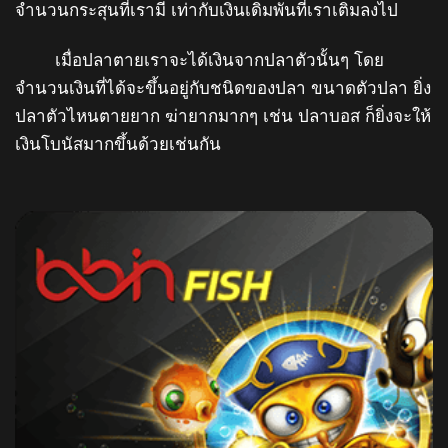
จำนวนกระสุนที่เรามี เท่ากับเงินเดิมพันที่เราเติมลงไป
เมื่อปลาตายเราจะได้เงินจากปลาตัวนั้นๆ โดย
จำนวนเงินที่ได้จะขึ้นอยู่กับชนิดของปลา ขนาดตัวปลา ยิ่ง
ปลาตัวไหนตายยาก ฆ่ายากมากๆ เช่น ปลาบอส ก็ยิ่งจะให้
เงินโบนัสมากขึ้นด้วยเช่นกัน