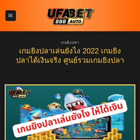
ข้าม
ไป
ยัง
เนื้อหา
เกมยิงปลา
เกมยิงปลาเล่นยังไง 2022 เกมยิง
ปลาได้เงินจริง ศูนย์รวมเกมยิงปลา