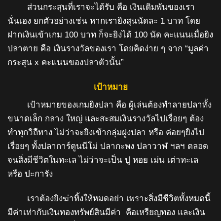
ส่วนกระสุนที่เราจะได้รับ คือ เงินเดิมพันของเรา
นั่นเอง ยกตัวอย่างเช่น หากเรายิงสุนนัดละ 1 บาท โดย
ฝากเงินเข้าเกม 100 บาท ก็จะยิงได้ 100 นัด คะแนนเมื่อยิง
ปลาตาย คือ เงินรางวัลของเรา โดยคิดง่าย ๆ จาก
“มูลค่า
กระสุน x คะแนนของปลาตัวนั้น”
เป้าหมาย
เป้าหมายของเกมยิงปลา คือ ผู้เล่นต้องทำลายปลาทั้ง
ขนาดเล็ก กลาง ใหญ่ และสะสมเงินรางวัลไปเรื่อยๆ ต้อง
ทำทุกวิถีทาง ไม่ว่าจะยิงเข้ากลุ่มฝูงปลา หรือ ค่อยๆยิงไป
เรื่อยๆ ทั้งปลาการ์ตูนนีโม่ ปลากะพง ปลาวาฬ ฯลฯ ตลอด
จนสิ่งมีชีวิตในทะเล ไม่ว่าจะเป็น ปู หอย เม่น เต่าทะเล
หรือ ปะการัง
เราต้องยิงฆ่าทิ้งให้หมดอย่า เพราะสิ่งมีชีวิตทั้งหมดนี้
มีค่าเท่ากับเงินทองทรัพย์สินมีค่า คือเหรียญทอง และเงิน