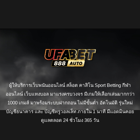
ผู้ให้บริการเว็บพนันออนไลน์ สล็อต คาสิโน Sport Betting กีฬา
ออนไลน์ เว็บแทงบอล มาแรงครบวงจร มีเกมให้เลือกเล่นมากกว่า
1000 เกมส์ มาพร้อมระบบฝากถอน ไม่มีขั้นต่ำ อัตโนมัติ รุ่นใหม่
บัญชีธนาคาร และ บัญชีทรูวอลเล็ท ภายใน 1 นาที มีแอดมินคอย
ดูแลตลอด 24 ชั่วโมง 365 วัน