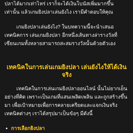
ปลาได้มากเท่าไหร่ เราก็จะได้เงินโบนัสเพิ่มมากขึ้น
เท่านั้น แล้วเกมยิงปลาเล่นยังไง เรามีคำตอบให้คุณ
เกมยิงปลาเล่นยังไง? ในบทความนี้จะนำเสนอ
เทคนิคการ เล่นเกมยิงปลา อีกหนึ่งเส้นทางล่ารางวัลที่
เซียนเกมทั้งหลายสามารถสะสมรางวัลนั้นด้วยตัวเอง
เทคนิคในการเล่นเกมยิงปลา เล่นยังไงให้ได้เงิน
จริง
เทคนิคในการเล่นเกมยิงปลาออนไลน์ นั้นไม่ยากเย็น
อย่างที่คิด เพราะเป็นเกมที่แสนเพลิดเพลิน และถูกสร้างขึ้น
มา เพื่อเป้าหมายเพื่อการคลายเครียดและแจกเงินจริง
เทคนิคต่างๆ เราได้สรุปมาเป็นข้อๆ มีดังนี้
การเลือกยิงปลา