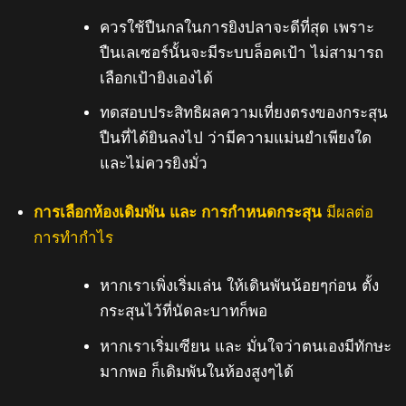
ควรใช้ปืนกลในการยิงปลาจะดีที่สุด เพราะ
ปืนเลเซอร์นั้นจะมีระบบล็อคเป้า ไม่สามารถ
เลือกเป้ายิงเองได้
ทดสอบประสิทธิผลความเที่ยงตรงของกระสุน
ปืนที่ได้ยินลงไป ว่ามีความแม่นยำเพียงใด
และไม่ควรยิงมั่ว
การเลือกห้องเดิมพัน และ การกำหนดกระสุน
มีผลต่อ
การทำกำไร
หากเราเพิ่งเริ่มเล่น ให้เดินพันน้อยๆก่อน ตั้ง
กระสุนไว้ที่นัดละบาทก็พอ
หากเราเริ่มเซียน และ มั่นใจว่าตนเองมีทักษะ
มากพอ ก็เดิมพันในห้องสูงๆได้