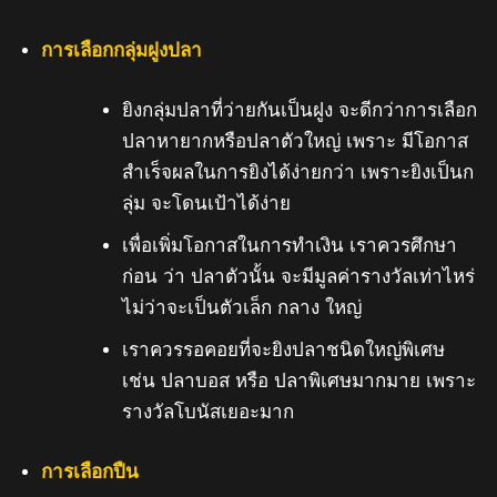
การเลือกกลุ่มฝูงปลา
ยิงกลุ่มปลาที่ว่ายกันเป็นฝูง จะดีกว่าการเลือก
ปลาหายากหรือปลาตัวใหญ่ เพราะ มีโอกาส
สำเร็จผลในการยิงได้ง่ายกว่า เพราะยิงเป็นก
ลุ่ม จะโดนเป้าได้ง่าย
เพื่อเพิ่มโอกาสในการทำเงิน เราควรศึกษา
ก่อน ว่า ปลาตัวนั้น จะมีมูลค่ารางวัลเท่าไหร่
ไม่ว่าจะเป็นตัวเล็ก กลาง ใหญ่
เราควรรอคอยที่จะยิงปลาชนิดใหญ่พิเศษ
เช่น ปลาบอส หรือ ปลาพิเศษมากมาย เพราะ
รางวัลโบนัสเยอะมาก
การเลือกปืน