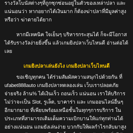
รางวัลโบนัสต่างๆที่ถูกซุกซ่อนอยู่ในตัวของเหล่าปลา และ
แน่นอนว่า หากอยากได้เงินมาก ก็ต้องฆ่าปลาที่มีมูลค่าสูง
หรือว่า ฆ่าตายได้ยาก
หากมีเทคนิค ใจเย็นๆ บริหารกระสุนได้ ก็จะมีโอกาส
ได้รับรางวัลง่ายยิ่งขึ้น แล้วเกมยิงปลาเว็บไหนดี อ่านต่อได้
เลย
เกมยิงปลาเล่นยังไง เกมยิงปลาเว็บไหนดี
ขอเชิญทุกคน ได้ร่วมสัมผัสความสนุกไปด้วยกัน ที่
ufabet888auto เกมยิงปลาทดลองเล่น เว็บเราปลอดภัย
จ่ายจริง ล้าน% ได้เงินเร็ว ถอนเร็ว แน่นอน เราให้บริการ
ไม่ว่าจะเป็น Slot, รูเล็ต, บาคาร่า และ เกมออนไลน์อื่นๆ
อีกมากมาย ที่เพียบพร้อมเหนือชั้นในทุกๆการบริการ ใน
ประเภทที่สามารถเติมเต็มความเบิกบานให้แก่ทุกท่านได้
อย่างแน่นอน แถมยังเล่นง่าย บวกกับให้ผลกำไรกลับมาสูง