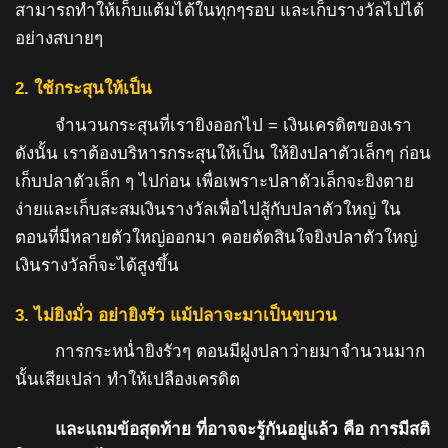
สามารถทำให้เก็บแต้มได้ในทุกๆรอบ และเก็บรางวัลไปได้
อย่างสบายๆ
2. ใช้กระสุนให้เป็น
จำนวนกระสุนที่เรายิงออกไป = เงินเครดิตของเรา
ดังนั้น เราต้องบริหารกระสุนให้เป็น ให้ยิงปลาตัวเล็กๆ ก่อน
เก็บปลาตัวเล็ก ๆ ไปก่อน เพื่อเพราะปลาตัวเล็กจะยิงตาย
ง่ายและเก็บสะสมเงินรางวัลเพื่อไปสู้กับปลาตัวใหญ่ ใน
ตอนที่มีหลายตัวใหญ่ออกมา คอยตัดสินใจยิงปลาตัวใหญ่
เงินรางวัลก็จะได้สูงขึ้น
3. ไม่ยิงมั่ว อย่ายิงรัว แม้ปลาจะมาเป็นขบวน
การกระหน่ำยิงรัวๆ ตอนมีฝูงปลาว่ายมาจำนวนมาก
นั้นเสียเปล่า ทำให้เปลืองเครดิต
และแถมข้อสุดท้าย ที่อาจจะรู้กันอยู่แล้ว คือ การมีสติ