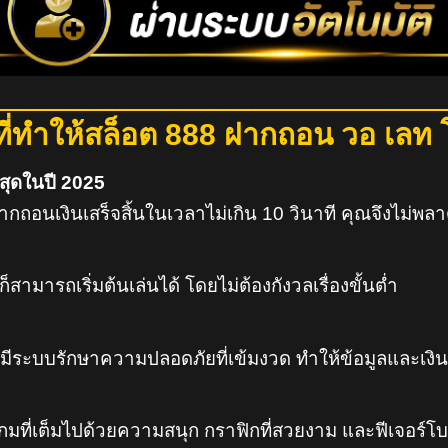
นที่ทำให้สล็อต 888 ฝากถอน วอ เลท 
่สุดในปี 2025
ากถอนเงินเสร็จสิ้นในเวลาไม่เกิน 10 วินาที คุณจึงไม่พ
สามารถเริ่มต้นเล่นได้ โดยไม่ต้องกังวลเรื่องขั้นต่ำ
 มีระบบรักษาความปลอดภัยที่เข้มงวด ทำให้ข้อมูลและเ
มที่เต็มไปด้วยความสนุก กราฟิกที่สวยงาม และฟีเจอร์โบนัส