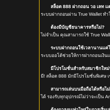
สล็อต 888 ฝากถอน วอ เลท แต
ระบบฝากถอนผ่าน True Wallet ทำใ
ต้องมีบัญชีธนาคารหรือไม่?
ไม่จำเป็น คุณสามารถใช้ True Wal
ระบบฝากถอนใช้เวลานานแค่
ระบบออโต้ช่วยให้การฝากถอนเงินเสร
มีโปรโมชั่นสำหรับสมาชิกใหม่
มี! สล็อต 888 มักมีโปรโมชั่นพิเศษ
สามารถเล่นบนมือถือได้หรือไม
ได้ รองรับทุกอุปกรณ์ไม่ว่าจะเป็น A
ต้องการงบเท่าไหร่ในการเริ่มเ