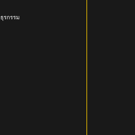
ำธุรกรรม