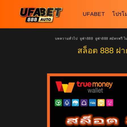
ข้าม
ไป
UFABET
โปรโม
ยัง
เนื้อหา
บทความทั่วไป
,
ยูฟ่า888
,
ยูฟ่า888 สมัครฟรี ไม่
สล็อต 888 ฝา