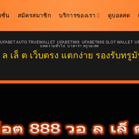
ชั่น
สมัครสมาชิก
บริการของเรา
ดูบอลสด
UFABET AUTO TRUEWALLET
,
UFABET888
,
UFABET888 SLOT WALLET
,
U
บทความทั่วไป
,
บาคาร่า ทรูวอเลท
ล เล็ ต เว็บตรง แตกง่าย รองรับทรูมั