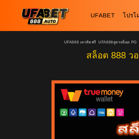
ข้าม
ไป
UFABET
โปรโม
ยัง
เนื้อหา
UFA888 เครดิตฟรี
,
UFA888สูตรสล็อต PG
,
สล็อต 888 วอ 