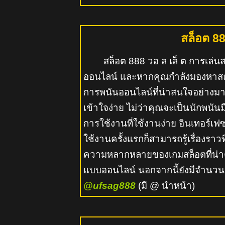
สล็อต 88
สล็อต 888 วอ ล เล็ ต การเล่น
ออนไลน์ และหากคุณกำลังมองหาสถาน
การพนันออนไลน์ที่น่าสนใจอย่างมาก
เข้าใจง่าย ไม่ว่าคุณจะเป็นนักพนันมื
การใช้งานที่ใช้งานง่าย อินเทอร์เ
ใช้งานครั้งแรกก็สามารถรู้เรื่องราวท
ความหลากหลายของเกมสล็อตที่น่าตื่นเ
แบบออนไลน์ นอกจากนี้ยังมีจำนวนมา
@ufsag888
(มี @ นำหน้า)