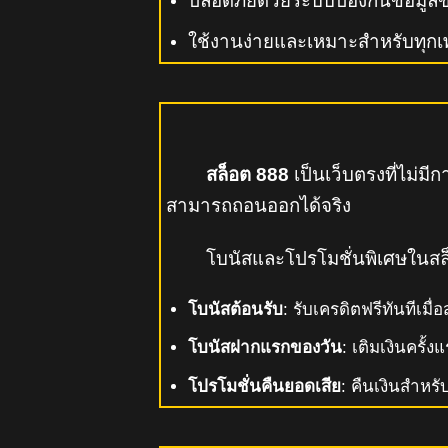
ปลอดภัยด้วยระบบป้องกันข้อมูลขั
ใช้งานง่ายและเหมาะสำหรับทุกเ
สล็อต 888
เป็นเว็บตรงที่ไม่มี
สามารถถอนออกได้จริง
โบนัสและโปรโมชั่นพิเศษในสล
โบนัสต้อนรับ
: รับเครดิตฟรีทันทีเมื
โบนัสฝากแรกของวัน
: เติมเงินครั้
โปรโมชั่นคืนยอดเสีย
: คืนเงินสำหรับ