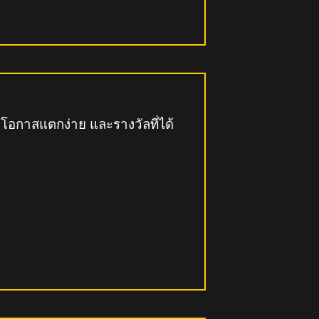
นมีโอกาสแตกง่าย และรางวัลที่ได้