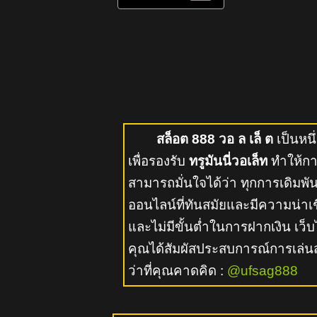
สล็อต 888 วอ ล เล็ ต
เป็นหน
เพื่อรองรับ
ทรูมันนี่วอเล็ท
ทำให้กา
สามารถมั่นใจได้ว่า ทุกการเดิมพั
ออนไลน์ที่ทันสมัยและมีความน่าเชื
และไม่มีขั้นต่ำในการฝากเงิน เว็
คุณได้สัมผัสประสบการณ์การเล่น
ว่าที่คุณคาดคิด :
@ufsag888