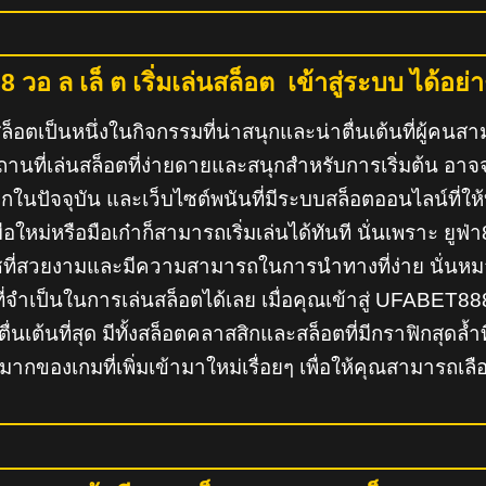
8 วอ ล เล็ ต เริ่มเล่นสล็อต เข้าสู่ระบบ ได้อย่
สล็อตเป็นหนึ่งในกิจกรรมที่น่าสนุกและน่าตื่นเต้นที่ผู้
ที่เล่นสล็อตที่ง่ายดายและสนุกสำหรับการเริ่มต้น อาจ
ในปัจจุบัน และเว็บไซต์พนันที่มีระบบสล็อตออนไลน์ที่ให
อใหม่หรือมือเก๋าก็สามารถเริ่มเล่นได้ทันที นั่นเพราะ
ยูฟ่
ฟซที่สวยงามและมีความสามารถในการนำทางที่ง่าย นั่นหมา
ี่จำเป็นในการเล่นสล็อตได้เลย เมื่อคุณเข้าสู่
UFABET888A
ต้นที่สุด มีทั้งสล็อตคลาสสิกและสล็อตที่มีกราฟิกสุดล้ำที
กของเกมที่เพิ่มเข้ามาใหม่เรื่อยๆ เพื่อให้คุณสามารถเล