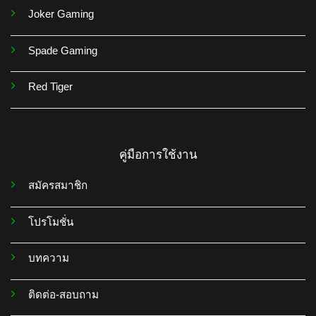
Joker Gaming
Spade Gaming
Red Tiger
คู่มือการใช้งาน
สมัครสมาชิก
โปรโมชั่น
บทความ
ติดต่อ-สอบถาม