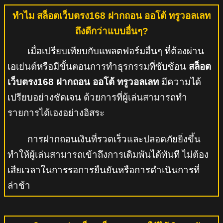
ทำไม สล็อตเว็บตรง168 ฝากถอน ออโต้ ทรูวอลเลท
ถึงดีกว่าแบบอื่นๆ?
เมื่อเปรียบเทียบกับแพลตฟอร์มอื่นๆ ที่ต้องผ่าน
เอเย่นต์หรือมีขั้นตอนการทำธุรกรรมที่ซับซ้อน
สล็อต
เว็บตรง168 ฝากถอน ออโต้ ทรูวอลเลท
มีความได้
เปรียบอย่างชัดเจน ด้วยการที่ผู้เล่นสามารถทำ
รายการได้เองอย่างอิสระ
การฝากถอนเงินที่รวดเร็วและปลอดภัยยิ่งขึ้น
ทำให้ผู้เล่นสามารถเข้าถึงการเดิมพันได้ทันที ไม่ต้อง
เสียเวลาในการรอการยืนยันหรือการดำเนินการที่
ล่าช้า