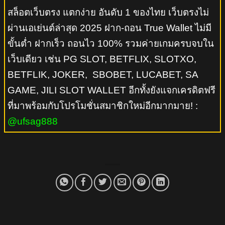
สล็อตเว็บตรง แตกง่าย อันดับ 1 ของไทย เว็บตรงไม่
ผ่านเอเย่นต์ล่าสุด 2025 ฝาก-ถอน True Wallet ไม่มี
ขั้นต่ำ ฝากเร็ว ถอนไว 100% รวมค่ายเกมครบจบใน
เว็บเดียว เช่น PG SLOT, BETFLIX, SLOTXO,
BETFLIK, JOKER, SBOBET, LUCABET, SA
GAME, JILI SLOT WALLET อีกทั้งยังแจกเครดิตฟรี
ที่มาพร้อมกับโปรโมชั่นสมาชิกใหม่อีกมากมาย! :
@ufsag888