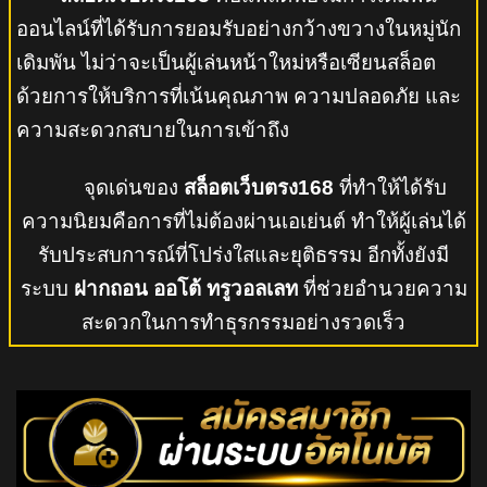
ออนไลน์ที่ได้รับการยอมรับอย่างกว้างขวางในหมู่นัก
เดิมพัน ไม่ว่าจะเป็นผู้เล่นหน้าใหม่หรือเซียนสล็อต
ด้วยการให้บริการที่เน้นคุณภาพ ความปลอดภัย และ
ความสะดวกสบายในการเข้าถึง
จุดเด่นของ
สล็อตเว็บตรง168
ที่ทำให้ได้รับ
ความนิยมคือการที่ไม่ต้องผ่านเอเย่นต์ ทำให้ผู้เล่นได้
รับประสบการณ์ที่โปร่งใสและยุติธรรม อีกทั้งยังมี
ระบบ
ฝากถอน ออโต้ ทรูวอลเลท
ที่ช่วยอำนวยความ
สะดวกในการทำธุรกรรมอย่างรวดเร็ว