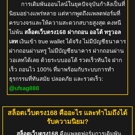
การเดิมพันออนไลน์ในยุคปัจจุบันกำลังเป็นที่
นิยมอย่างแพร่หลาย แต่หากพูดถึงแพลตฟอร์มที่
ครบวงจรและให้ความสะดวกสบายสูงสุด คงหนี
ไม่พ้น
สล็อตเว็บตรง168 ฝากถอน ออโต้ ทรูวอล
เลท
เงินเข้า true wallet ได้จริง ไม่มีบัญชีธนาคาร
ฝากถอนผ่านทรู ไม่มีบัญชีธนาคาร ฝากถอนผ่าน
วอเลทได้เลย ด้วยระบบออโต้ รวดเร็วทันใจ ฝาก
เร็ว ถอนไว 100% ที่มาพร้อมกับระบบการทำ
ธุรกรรมที่ทันสมัย ปลอดภัย และรวดเร็ว
:
@ufsag888
สล็อตเว็บตรง168 คืออะไร และทำไมถึงได้
รับความนิยม?
สล็อตเว็บตรง168
คือแพลตฟอร์มการเดิมพัน