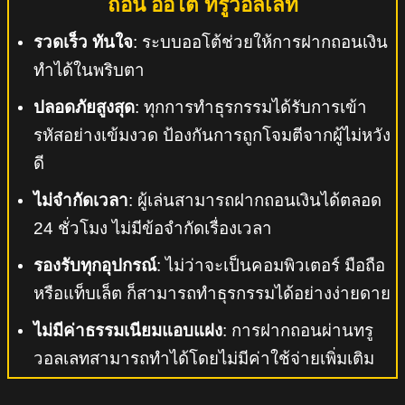
ถอน ออโต้ ทรูวอลเลท
รวดเร็ว ทันใจ
: ระบบออโต้ช่วยให้การฝากถอนเงิน
ทำได้ในพริบตา
ปลอดภัยสูงสุด
: ทุกการทำธุรกรรมได้รับการเข้า
รหัสอย่างเข้มงวด ป้องกันการถูกโจมตีจากผู้ไม่หวัง
ดี
ไม่จำกัดเวลา
: ผู้เล่นสามารถฝากถอนเงินได้ตลอด
24 ชั่วโมง ไม่มีข้อจำกัดเรื่องเวลา
รองรับทุกอุปกรณ์
: ไม่ว่าจะเป็นคอมพิวเตอร์ มือถือ
หรือแท็บเล็ต ก็สามารถทำธุรกรรมได้อย่างง่ายดาย
ไม่มีค่าธรรมเนียมแอบแฝง
: การฝากถอนผ่านทรู
วอลเลทสามารถทำได้โดยไม่มีค่าใช้จ่ายเพิ่มเติม