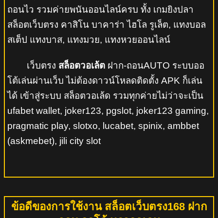
ถอนไว รวมค่ายพนันออนไลน์ครบ ทั้ง เกมยิงปลา
สล็อตเว็บตรง คาสิโน บาคาร่า ไฮโล รูเล็ต, แทงบอล
สเต็ป แทงบาส, แทงมวย, แทงหวยออนไลน์
เว็บตรง
สล็อตวอเล้ต
ฝาก-ถอนAUTO ระบบออ
โต้เล่นผ่านเว็บ ไม่ต้องดาวน์โหลดติดตั้ง APK ก็เล่น
ได้ เข้าสู่ระบบ สล็อตวอเล้ด รวมทุกค่ายไม่ว่าจะเป็น
ufabet wallet
, joker123, pgslot, joker123 gaming,
pragmatic play, slotxo, lucabet, spinix, ambbet
(askmebet), jili city slot
ข้อดีของการใช้งาน สล็อตเว็บตรง168 ฝาก