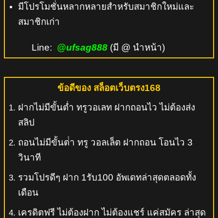
มีโปรโมชั่นหลากหลายสำหรับสมาชิกใหม่และ
สมาชิกเก่า
Line:
@ufsag888
(มี @ นำหน้า)
ข้อดีของ สล็อตเว็บตรง168
ฝากไม่มีขั้นต่ำ ทรูวอเลท ฝากถอนไว ไม่ต้องส่ง
สลิป
ถอนไม่มีขั้นต่ํา ทรู วอลเล็ต ฝากถอน โอนไว 3
วินาที
รวมโปรดีๆ ฝาก 1รับ100 อัพเดทล่าสุดตลอดทั้ง
เดือน
เครดิตฟรี ไม่ต้องฝาก ไม่ต้องแชร์ แค่สมัคร ล่าสุด