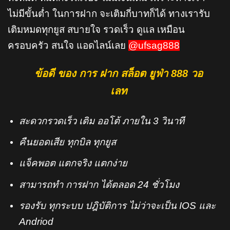
ไม่มีขั้นต่ำ ในการฝาก จะเติมกี่บาทก็ได้ ทางเรารับ
เติมหมดทุกยูส สบายใจ รวดเร็ว ดูแล เหมือน
ครอบครัว สนใจ แอดไลน์เลย
@ufsag888
ข้อดี ของ การ ฝาก สล็อต ยูฟ่า 888 วอ
เลท
สะดวกรวดเร็ว เติม ออโต้ ภายใน 3 วินาที
คืนยอดเสีย ทุกบิล ทุกยูส
แจ็คพอต แตกจริง แตกง่าย
สามารถทำ การฝาก ได้ตลอด 24 ชั่วโมง
รองรับ ทุกระบบ ปฎิบัติการ ไม่ว่าจะเป็น IOS และ
Andriod