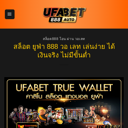
ข้าม
ไป
ยัง
เนื้อหา
สล็อต888 โอน ผ่าน วอเลท
สล็อต ยูฟ่า 888 วอ เลท เล่นง่าย ได้
เงินจริง ไม่มีขั้นต่ำ