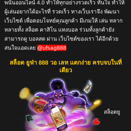
พนันออนไลน์ 4.0 ทำให้ทุกอย่างรวดเร็ว ทันใจ ทำให้
ผู้เล่นอยากได้อะไรที่ รวดเร็ว ทางเว็บเราจึง พัฒนา
เว็บไซต์ เพื่อตอบโจทย์คุณลูกค้า มีเกมให้ เล่น หลาก
หลายทั้ง สล็อต คาสิโน แทงบอล ร่วมทั้งลูกค้ายัง
สามารถดู บอลสด ผ่าน เว็บไซต์ของเรา ได้อีกด้วย
สนใจแอดเลย
@ufsag888
สล็อต ยูฟ่า 888 วอ เลท แตกง่าย ครบจบในที่
เดียว
สล็อตยู