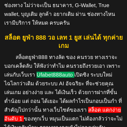
ช่องทาง ไม่ว่าจะเป็น ธนาคาร, G-Wallet, True
wallet, บุญเติม ลูกค้า อยากเติม ผ่าน ช่องทางไหน
เรามีบริการ ให้หมด ครบครัน
สล็อต ยูฟ่า 888 วอ เลท 1 ยูส เล่นได้ ทุกค่าย
เกม
สล็อตยูฟ่า888 ทางลัด ของ คนรวย ทางเราจะ
บอกเคล็ดลับ ให้ฟังว่าทำไม คนรวยถึงรวยเอา เพราะ
เล่นกับเว็บเรา
Ufabet888auto
เปิดซิง ระบบใหม่
ไฉไลกว่าเดิม ด้วยระบบ AI อัจฉริยะ ที่จะช่วยคุณ
เล่นเกม อย่างง่าย และ ได้เงินเร็ว ด้วยการฝากที่ขั้น
ต่ำน้อย แต่ ถอน ได้เยอะ ได้ผลกำไรเป็นกอบเป็นกำ ที่
สำคัญไปกว่านั้น ทางเว็บไซต์ของเรา
สล็อต แตกง่าย
อันดับ 1
ของทุกเว็บ หมุนเป็นแตก ไม่ต้องกลัวว่าจะไม่