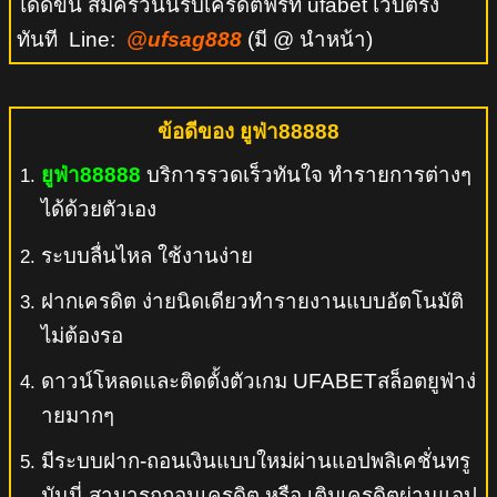
ได้ดีขึ้น สมัครวันนี้รับเครดิตฟรีที่ ufabet เว็บตรง
ทันที Line:
@ufsag888
(มี @ นำหน้า)
ข้อดีของ ยูฟ่า88888
ยูฟ่า88888
บริการรวดเร็วทันใจ ทำรายการต่างๆ
ได้ด้วยตัวเอง
ระบบลื่นไหล ใช้งานง่าย
ฝากเครดิต ง่ายนิดเดียวทำรายงานแบบอัตโนมัติ
ไม่ต้องรอ
ดาวน์โหลดและติดตั้งตัวเกม UFABETสล็อตยูฟ่าง่
ายมากๆ
มีระบบฝาก-ถอนเงินแบบใหม่ผ่านแอปพลิเคชั่นทรู
มันนี่ สามารถถอนเครดิต หรือ เติมเครดิตผ่านแอป