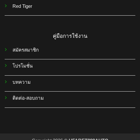
Red Tiger
คู่มือการใช้งาน
สมัครสมาชิก
โปรโมชั่น
บทความ
ติดต่อ-สอบถาม