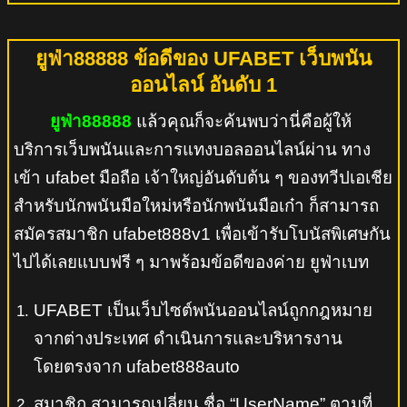
ยูฟ่า88888 ข้อดีของ UFABET เว็บพนัน
ออนไลน์ อันดับ 1
ยูฟ่า88888
แล้วคุณก็จะค้นพบว่านี่คือผู้ให้
บริการเว็บพนันและการแทงบอลออนไลน์ผ่าน ทาง
เข้า ufabet มือถือ เจ้าใหญ่อันดับต้น ๆ ของทวีปเอเชีย
สำหรับนักพนันมือใหม่หรือนักพนันมือเก๋า ก็สามารถ
สมัครสมาชิก
ufabet888v1
เพื่อเข้ารับโบนัสพิเศษกัน
ไปได้เลยแบบฟรี ๆ มาพร้อมข้อดีของค่าย ยูฟ่าเบท
UFABET เป็นเว็บไซต์พนันออนไลน์ถูกกฎหมาย
จากต่างประเทศ ดำเนินการและบริหารงาน
โดยตรงจาก ufabet888auto
สมาชิก สามารถเปลี่ยน ชื่อ “UserName” ตามที่