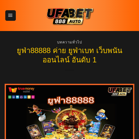
ข้าม
ไป
ยัง
เนื้อหา
บทความทั่วไป
ยูฟ่า88888 ค่าย ยูฟ่าเบท เว็บพนัน
ออนไลน์ อันดับ 1