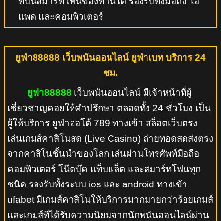
ทบนสมาร์ทโฟนของท่านได้ รองรับทั้งมือถือ ไอ
แพด และคอมพิวเตอร์
ยูฟ่า88888 เว็บพนันออนไลน์ ยูฟ่าเบท บริการ 24
ชม.
ยูฟ่า88888
เว็บพนันออนไลน์ มีเจ้าหน้าที่ผู้
เชี่ยวชาญคอยให้คำปรึกษา ตลอดทั้ง 24 ชั่วโมง เป็น
ผู้ให้บริการ
ยูฟ่าออโต้ 789 ทางเข้า สล็อตเว็บตรง
เล่นเกมส์คาสิโนสด (Live Casino) ถ่ายทอดสดส่งตรง
จากคาสิโนชั้นนำของโลก เล่นผ่านโทรศัพท์มือถือ
คอมพิวเตอร์ โน๊ตบุ๊ค แท็บแล็ต และสมาร์ทโฟนทุก
ชนิด รองรับทั้งระบบ ios และ android ทางเข้า
ufabet มีเกมส์คาสิโนให้บริการมากมายกว่าร้อยเกมส์
และเกมส์ที่ได้รับความนิยมจากนักพนันออนไลน์ผ่าน