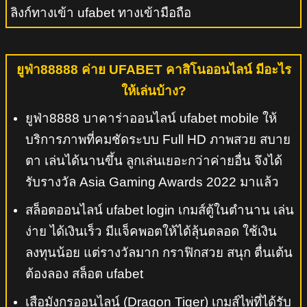
ลิงก์ทางเข้า ufabet ทางเข้ามือถือ
ยูฟ่า88888 ค่าย UFABET คาสิโนออนไลน์ มีอะไร
ให้เล่นบ้าง?
ยูฟ่า8888
บาคาร่าออนไลน์ ufabet mobile ให้
บริการภาพที่คมชัดระบบ Full HD ภาพสวย สบาย
ตา เล่นได้นานขึ้น ลูกเล่นเยอะกว่าค่ายอื่น จึงได้
รับรางวัล Asia Gaming Awards 2022 มาแล้ว
สล็อตออนไลน์ ufabet login เกมส์ตู้ในตำนาน เล่น
ง่าย ได้เงินเร็ว มีแจ็คพอตให้ได้ลุ้นตลอด ใช้เงิน
ลงทุนน้อย แต่รางวัลมาก กราฟิกสวย สนุก ตื่นเต้น
ต้องลอง สล็อต ufabet
เสือมังกรออนไลน์ (Dragon Tiger) เกมส์ไพ่ที่ได้รับ