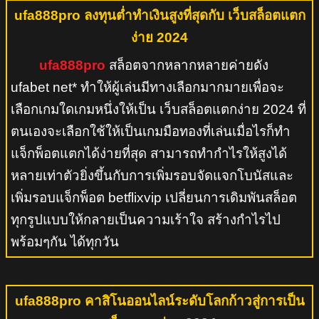
ufa888pro ลงทุนต่ำทำเงินสูงที่สุดกับ เว็บสล็อตแตก
ง่าย 2024
ufa888pro
สล็อตจากหลากหลายค่ายดัง
ufabet net* ทำให้ผู้เล่นมีทางเลือกมากมายเพื่อจะ
เลือกเกมใดเกมหนึ่งให้เป็น เว็บสล็อตแตกง่าย 2024 ที่
ตนเองจะเลือกใช้ให้เป็นเกมมือทองที่เล่นเมื่อไรก็ทำ
แจ็กพ็อตแตกได้ง่ายที่สุด สามารถทำกำไรให้สูงได้
หลายเท่าตัวยิ่งขึ้นกับการเพิ่มรอบจัดแจกโบนัสและ
เพิ่มรอบแจ็กพ็อต
betflixvip
เปลี่ยนการเดิมพันสล็อต
ทุกรูปแบบให้กลายเป็นความเร้าใจ สร้างกำไรไป
พร้อมๆกัน ได้ทุกวัน
ufa888pro คาสิโนออนไลน์ระดับโลกก้าวสู่การเป็น