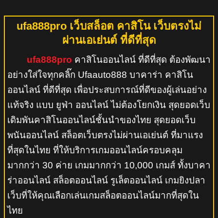
ufa888pro เว็บสล็อต คาสิโน เว็บตรงไม่
ผ่านเอเย่นต์ ที่ดีที่สุด
ufa888pro
คาสิโนออนไลน์ ที่ดีที่สุด ต้องพัฒนา
อย่างใส่ใจทุกคลิ๊ก
Ufaauto888
บาคาร่า คาสิโน
ออนไลน์ ที่ดีที่สุด เพื่อประสบการณ์ที่ดีของผู้เล่นอย่าง
แท้จริง แบบ
ยูฟ่า ออนไลน์ ไม่ต้องโยกเงิน
สุดยอดเว็บ
เดิมพันคาสิโนออนไลน์ชั้นนำของไทย สุดยอดเว็บ
พนันออนไลน์ สล็อตเว็บตรงไม่ผ่านเอเย่นต์ ที่มาแรง
ที่สุดในไทย ที่ให้บริการเกมออนไลน์ครอบคลุม
มากกว่า 30 ค่าย เกมมากกว่า 10,000 เกมส์ ทั้งบาคา
ร่าออนไลน์ สล็อตออนไลน์ รูเล็ตออนไลน์ เกมยิงปลา
เว็บที่ให้คุณเลือกเล่นเกมสล็อตออนไลน์มากที่สุดใน
ไทย