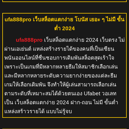
ufa888pro เว็บสล็อตแตกง่าย โบนัส เยอะ ๆ ไม่มี ขั้น
ต่ำ 2024
ufa888pro
เว็บสล็อตแตกง่าย 2024 เว็บตรง ไม่
ผ่านเอเย่นต์ แหล่งสร้างรายได้ของคนที่เป็นเซียน
พนันออนไลน์ที่ชื่นชอบการเดิมพันสล็อตสุดเร้าใจ
เพราะเป็นเกมที่มีหลากหลายธีมให้สมาชิกเลือกเล่น
และมีหลากหลายระดับความยากง่ายของแต่ละธีม
เกมให้เลือกเดิมพัน จึงทำให้ผู้เล่นสามารถเลือกเล่น
ตามระดับที่เหมาะสมได้ด้วยตนเอง
Ufabet วอเลท
เป็น เว็บสล็อตแตกง่าย 2024 ฝาก-ถอน ไม่มี ขั้นต่ำ
แหล่งสร้าวรายได้ แบบไม่รู้จบ