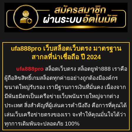
ufa888pro เว็บสล็อตเว็บตรง มาตรฐาน
สากลที่น่าเชื่อถือ ปี 2024
ufa888pro
สล็อตเว็บตรง
สล็อตยูฟ่า888
เราคือ
ผู้ถือลิขสิทธิ์เกมสล็อตทุกค่ายอย่างถูกต้องมีองค์กร
ขนาดใหญ่รับรอง เรามีฐานการเงินที่มั่นคง เนื่องจาก
มีพันธมิตรเป็นเครือข่ายเว็บพนันรายใหญ่จากต่าง
ประเทศ สิ่งสำคัญที่ผู้เล่นควรคำนึงถึง คือการที่คุณได้
เล่นเว็บเครือข่ายตรงของเรา จะทำให้คุณมั่นใจได้ว่า
ทุกการเดิมพันจะปลอดภัย 100%