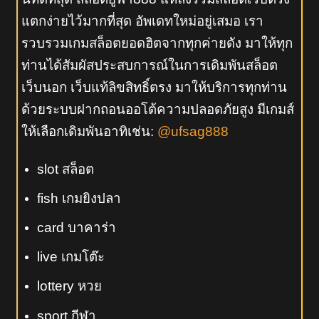
แตกง่ายไว้มากที่สุด อัพเดทใหม่อยู่เสมอ เรา
รวบรวมเกมสล็อตยอดฮิตจากทุกค่ายดัง มาให้ทุก
ท่านได้สัมผัสประสบการณ์ในการเดิมพันสล็อต
เว็บนอก เว็บแท้ลิขสิทธิ์ตรง มาให้บริการทุกท่าน
ด้วยระบบฝากถอนออโต้ความปลอดภัยสูง มีเกมส์
ให้เลือกเดิมพันอาทิเช่น:
@ufsag888
slot สล็อต
fish เกมยิงปลา
card บาคาร่า
live เกมโต๊ะ
lottery หวย
sport กีฬา