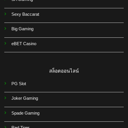
Sexy Baccarat
Big Gaming
eBET Casino
สล็อตออนไลน์
PG Slot
Joker Gaming
Spade Gaming
Red Tiger