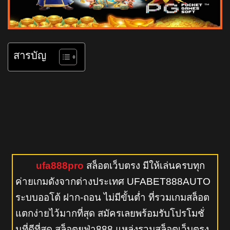
สารบัญ
ufa888pro
สล็อตเว็บตรง มีให้เล่นครบทุก
ค่ายเกมดังจากต่างประเทศ
UFABET888AUTO
ระบบออโต้ ฝาก-ถอน ไม่มีขั้นต่ำ ที่รวมเกมสล็อต
แตกง่ายไว้มากที่สุด สมัครเลยพร้อมรับโปรโมชั่
นที่ดีที่สุด
สล็อตยูฟ่า888
แหล่งรวมสล็อตเว็บตรง