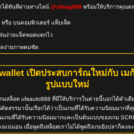
ได้ทันทีผ่านทางไลน์
@ufsag888
พร้อมให้บริการคุณต
ือ หรือ บนคอมพิวเตอร์ แท็บเล็ต
ร เล่นง่ายแจ็คพอตแตกไว
ลดง่ายภาพคมชัด
allet เปิดประสบการ์ณใหม่กับ เม
รูปแบบใหม่
กมสล็อต
ufaauto888
ที่มีให้บริการในค่ายนี้บอกได้คำเดี
ัดสรรมานั้นเรียกได้ว่าเป็นเกมที่ได้รับความนิยมมากที่สุ
เป็นเกมที่ได้รับความนิยมมากและเป็นต้นแบบของเกม SCR8
่างแน่นอน เมื่อพูดถึงสล็อตเราไม่ได้พูดถึงเกมยิงปลาก็คงจะ