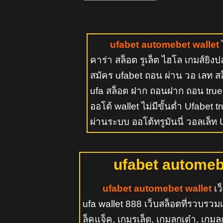
ufabet automebet wallet
ไ
คาร่า สล็อต รูเล็ต ไฮโล เกมส์ยิงป
สมัคร ufabet ถอน ผ่าน วอ เลท
ส
ufa สล็อต ฝาก ถอนฝาก ถอน true 
ออโต้ wallet ไม่มีขั้นต่ำ Ufabet t
ผ่านระบบ ออโต้ทรูมันนี่ วอลเล็ท
ufabet automeb
ufabet automebet wallet
เว
ufa wallet 888
เว็บสล็อตที่รวบรวมเ
ล็คแจ็ค, เกมรูเล็ต, เกมลูกเต๋า, เก