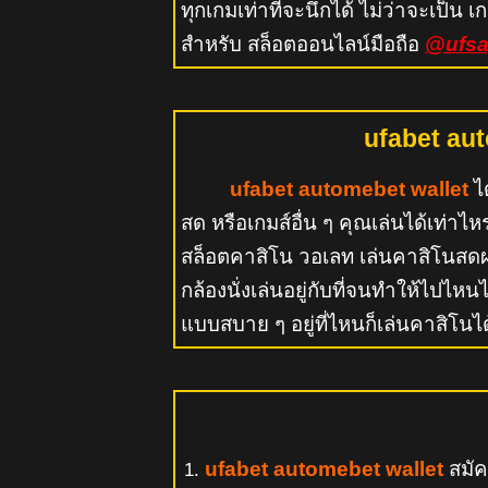
ทุกเกมเท่าที่จะนึกได้ ไม่ว่าจะเป็น 
สำหรับ สล็อตออนไลน์มือถือ
@ufsa
ufabet aut
ufabet automebet wallet
ได
สด หรือเกมส์อื่น ๆ คุณเล่นได้เท่าไห
สล็อตคาสิโน วอเลท
เล่นคาสิโนสดผ่
กล้องนั่งเล่นอยู่กับที่จนทำให้ไปไ
แบบสบาย ๆ อยู่ที่ไหนก็เล่นคาสิโนได
ufabet automebet wallet
สมัค