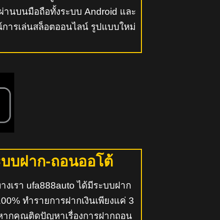
ผ่านบนมือถือทั้งระบบ Android และ
รณ์การเล่นสล็อตออนไลน์ รูปแบบใหม่
ะบบฝาก-ถอนออโต้
ทางเรา
ufa888auto
ได้มีระบบฝาก
 100% ทำรายการฝากเงินเพียงแค่ 3
าหากคุณติดปัญหาเรื่องการฝากถอน