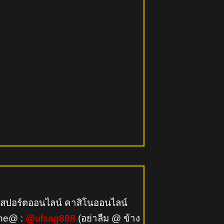
 สปอร์ตออนไลน์ คาสิโนออนไลน์
ine@ :
@ufsag888
(อย่าลืม @ ข้าง