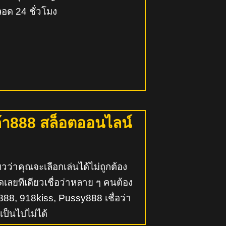
ลอด 24 ชั่วโมง
ก้า888 สล็อตออนไลน์
ยวว่าคุณจะเลือกเล่นได้ไม่ถูกต้อง
ดเลยทีเดียวเชื่อว่าหลาย ๆ คนต้อง
88, 918kiss, Pussy888 เชื่อว่า
เป็นไปไม่ได้