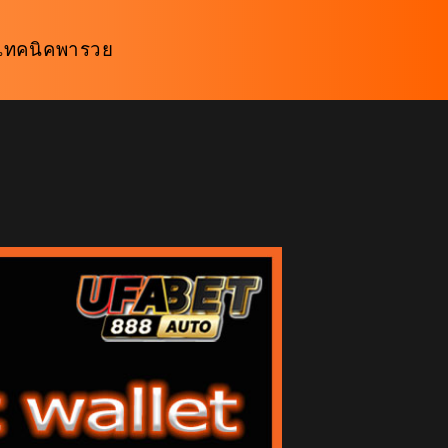
เทคนิคพารวย