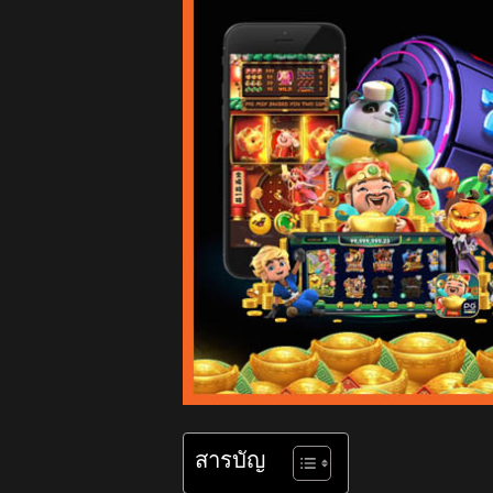
สารบัญ