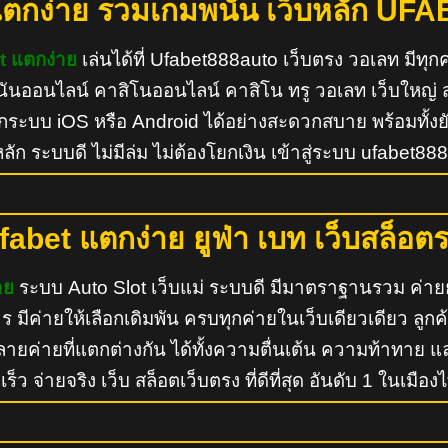
แตกง่าย รวมเกมพนัน เว็บหลัก UF
t แตกง่าย
เล่นได้ที่ Ufabet888auto เว็บตรง วอเลท มีทุก
นันออนไลน์ คาสิโนออนไลน์ คาสิโน ทรู วอเลท เว็บใหญ่
ทุกระบบ iOS หรือ Android ได้อย่างสะดวกสบาย พร้อมทั้งย
หลัก
ระบบดี ไม่มีล่ม ไม่ต้องโยกเงิน เข้าสู่ระบบ
ufabet888
fabet แตกง่าย ยูฟ่า เบท เว็บสล็อ
าย
ระบบ Auto Slot เว็บแม่ ระบบดี มีมาตราฐานรวม ค่าย
 มีค่ายให้เลือกเดิมพัน ครบทุกค่ายในเว็บเดียวเดียว ลู
ายค่ายที่แตกต่างกัน ได้ทั้งความตื่นเต้น ความท้าทาย 
ว จ่ายจริง เว็บ สล็อตเว็บตรง ที่ดีที่สุด อันดับ 1 ในเมือง