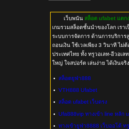
เว็บพนัน
สล็อต ufabet แตกง
เกมรวมสล็อตชั้นนำของโลก เราเป็
ระบบการจัดการ ด้านการบริการลูกค
ถอนเงิน ใช้เวลเพียง 3 วินาที ไม่
ประเทศไทย ทั้ง ทรูวอเลท-อีวอเลท 
ใหญ่ ใจสปอร์ต เล่นง่าย ได้เงินจริ
สล็อตยูฟ่า888
VTH888 Ufabet
สล็อต ufabet เว็บตรง
Ufa888vip ทางเข้า line หลัก 
ทางเข้ายูฟ่า8888 เว็บออโต้ ท