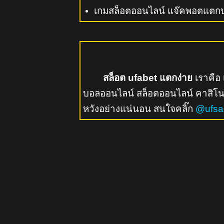
เกมสล็อตออนไลน์ แจ๊คพอตแตกบ่อ
สล็อต ufabet แตกง่าย
เราคือ 
บอลออนไลน์ สล็อตออนไลน์ คาสิโนออ
หวังอย่างแน่นอน สนใจคลิ๊ก
@ufsa