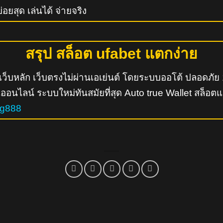
ยสุด เล่นได้ จ่ายจริง
สรุป สล็อต ufabet แตกง่าย
เว็บหลัก เว็บตรงไม่ผ่านเอเย่นต์ โดยระบบออโต้ ปลอดภัย 
นไลน์ ระบบใหม่ทันสมัยที่สุด Auto true Wallet สล็อตแตก
g888