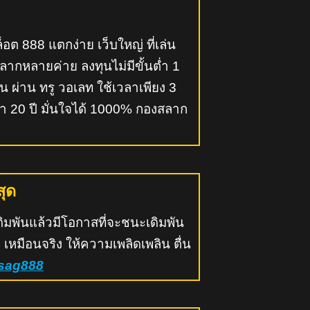
ล็อต 888 แตกง่าย
เว็บใหญ่ ที่เล่น
ลากหลายค่าย ลงทุนไม่มีขั้นต่ำ 1
ิน ผ่าน ทรู วอเลท ใช้เวลาเพียง 3
่า 20 ปี มั่นใจได้ 1000% กองสลาก
สุด
ิมพันแล้วมีโอกาสที่จะชนะเดิมพัน
หมือนจริง ให้ความเพลิดเพลิน ตื่น
sag888