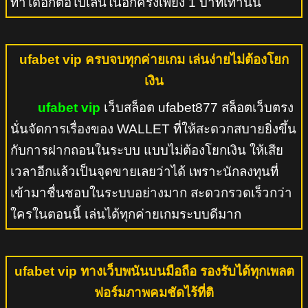
ทำได้อีกต่อไปเล่นในอีกครั้งเพียง 1 บาทเท่านั้น
ufabet vip ครบจบทุกค่ายเกม เล่นง่ายไม่ต้องโยก
เงิน
ufabet vip
เว็บสล็อต
ufabet877
สล็อตเว็บตรง
นั่นจัดการเรื่องของ WALLET ที่ให้สะดวกสบายยิ่งขึ้น
กับการฝากถอนในระบบ แบบไม่ต้องโยกเงิน ให้เสีย
เวลาอีกแล้วเป็นจุดขายเลยว่าได้ เพราะนักลงทุนที่
เข้ามาชื่นชอบในระบบอย่างมาก สะดวกรวดเร็วกว่า
ใครในตอนนี้ เล่นได้ทุกค่ายเกมระบบดีมาก
ufabet vip ทางเว็บพนันบนมือถือ รองรับได้ทุกเพลต
ฟอร์มภาพคมชัดไร้ที่ติ