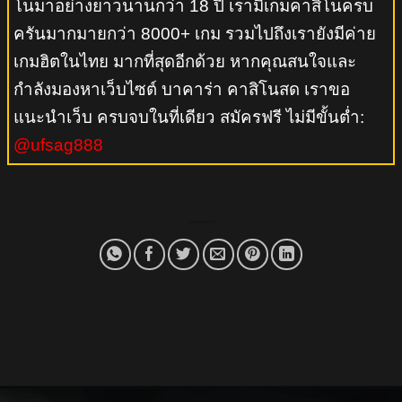
โนมาอย่างยาวนานกว่า 18 ปี เรามีเกมคาสิโนครบ
ครันมากมายกว่า 8000+ เกม รวมไปถึงเรายังมีค่าย
เกมฮิตในไทย มากที่สุดอีกด้วย หากคุณสนใจและ
กำลังมองหาเว็บไซต์ บาคาร่า คาสิโนสด เราขอ
แนะนำเว็บ ครบจบในที่เดียว สมัครฟรี ไม่มีขั้นต่ำ:
@ufsag888