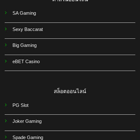
SA Gaming
Sexy Baccarat
Big Gaming
eBET Casino
สล็อตออนไลน์
PG Slot
Joker Gaming
Spade Gaming