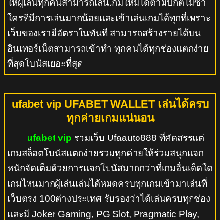
ให้ผู้เล่นทุกคนสามารถเล่นเกมใหม่ได้ตามปกติไม่ซ้ำ
ใครที่มีการเล่นมากน้อยและเข้าเล่นเกมได้ทุกที่เพราะ
เว็บของเรามีอัตราในทันที สามารถสร้างรายได้บน
อินเทอร์เน็ตสามารถเข้าทำ ทุกคนได้ทุกช่องแตกง่าย
ที่สุดโบนัสเยอะที่สุด
ufabet vip UFABET WALLET เล่นได้ครบ
ทุกค่ายเกมแน่นอน
ufabet vip
รวมเว็บ
Ufaauto888
ที่คัดสรรแต่
เกมสล็อตโบนัสแตกง่ายรวมทุกค่ายให้ร่วมสนุกแจก
หนักจัดเต็มด้วยการแจกโบนัสมากกว่าที่เกมอื่นเด็ดใด
เกมไหนมากผู้เล่นเล่นได้หมดครบทุกเกมเข้ามาเล่นที่
เว็บตรง 100ต่างประเทศ รับรองว่าได้เล่นครบทุกช่อง
และมี Joker Gaming, PG Slot, Pragmatic Play,