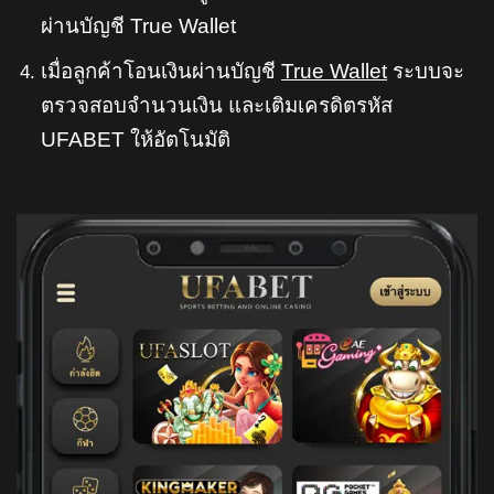
ผ่านบัญชี True Wallet
เมื่อลูกค้าโอนเงินผ่านบัญชี
True Wallet
ระบบจะ
ตรวจสอบจำนวนเงิน และเติมเครดิตรหัส
UFABET ให้อัตโนมัติ