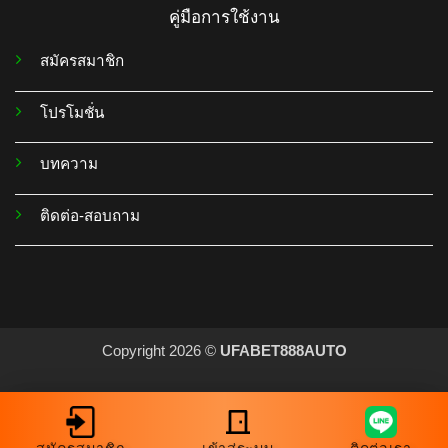
คู่มือการใช้งาน
สมัครสมาชิก
โปรโมชั่น
บทความ
ติดต่อ-สอบถาม
Copyright 2026 ©
UFABET888AUTO