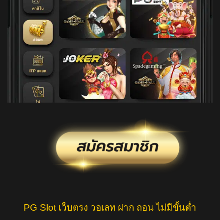
PG Slot เว็บตรง วอเลท ฝาก ถอน ไม่มีขั้นต่ำ