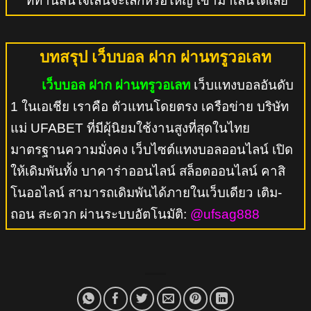
ที่ท่านสนใจเล่นจะเล็กหรือใหญ่ เข้ามาเล่นได้เลย
บทสรุป เว็บบอล ฝาก ผ่านทรูวอเลท
เว็บบอล ฝาก ผ่านทรูวอเลท
เว็บแทงบอลอันดับ
1 ในเอเชีย เราคือ ตัวแทนโดยตรง เครือข่าย บริษัท
แม่ UFABET ที่มีผุ้นิยมใช้งานสูงที่สุดในไทย
มาตรฐานความมั่งคง เว็บไซต์แทงบอลออนไลน์ เปิด
ให้เดิมพันทั้ง บาคาร่าออนไลน์ สล็อตออนไลน์ คาสิ
โนออไลน์ สามารถเดิมพันได้ภายในเว็บเดียว เติม-
ถอน สะดวก ผ่านระบบอัตโนมัติ:
@ufsag888