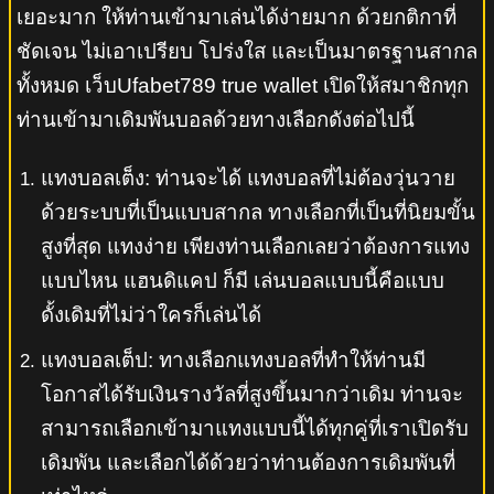
เยอะมาก ให้ท่านเข้ามาเล่นได้ง่ายมาก ด้วยกติกาที่
ชัดเจน ไม่เอาเปรียบ โปร่งใส และเป็นมาตรฐานสากล
ทั้งหมด เว็บ
Ufabet789 true wallet
เปิดให้สมาชิกทุก
ท่านเข้ามาเดิมพันบอลด้วยทางเลือกดังต่อไปนี้
แทงบอลเต็ง: ท่านจะได้ แทงบอลที่ไม่ต้องวุ่นวาย
ด้วยระบบที่เป็นแบบสากล ทางเลือกที่เป็นที่นิยมขั้น
สูงที่สุด แทงง่าย เพียงท่านเลือกเลยว่าต้องการแทง
แบบไหน แฮนดิแคป ก็มี เล่นบอลแบบนี้คือแบบ
ดั้งเดิมที่ไม่ว่าใครก็เล่นได้
แทงบอลเต็ป: ทางเลือกแทงบอลที่ทำให้ท่านมี
โอกาสได้รับเงินรางวัลที่สูงขึ้นมากว่าเดิม ท่านจะ
สามารถเลือกเข้ามาแทงแบบนี้ได้ทุกคู่ที่เราเปิดรับ
เดิมพัน และเลือกได้ด้วยว่าท่านต้องการเดิมพันที่