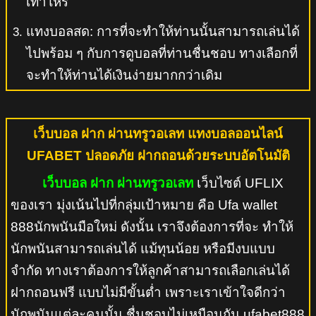
เท่าไหร่
แทงบอลสด: การที่จะทำให้ท่านนั้นสามารถเล่นได้
ไปพร้อม ๆ กับการดูบอลที่ท่านชื่นชอบ ทางเลือกที่
จะทำให้ท่านได้เงินง่ายมากกว่าเดิม
เว็บบอล ฝาก ผ่านทรูวอเลท แทงบอลออนไลน์
UFABET ปลอดภัย ฝากถอนด้วยระบบอัตโนมัติ
เว็บบอล ฝาก ผ่านทรูวอเลท
เว็บไซต์
UFLIX
ของเรา มุ่งเน้นไปที่กลุ่มเป้าหมาย คือ
Ufa wallet
888
นักพนันมือใหม่ ดังนั้น เราจึงต้องการที่จะ ทำให้
นักพนันสามารถเล่นได้ แม้ทุนน้อย หรือมีงบแบบ
จำกัด ทางเราต้องการให้ลูกค้าสามารถเลือกเล่นได้
ฝากถอนฟรี แบบไม่มีขั้นต่ำ เพราะเราเข้าใจดีกว่า
นักพนันแต่ละคนนั้น ชื่นชอบไม่เหมือนกัน
ufabet888