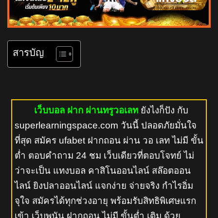
สารบัญ
เว็บบอล ฝาก ผ่านทรูวอเลท
ยังไงก็ปัง กับ
superlearningspace.com
วันนี้ ปลอดภัยมั่นใจ
ที่สุด
สมัคร ufabet ฝากถอน ผ่าน วอ เลท ไม่มี ขั้น
ต่ำ
ตอบคำถาม 24 ชม เว็บเดียวที่ตอบโจทย์ ไม่
ว่าจะเป็น แทงบอล คาสิโนออนไลน์ สล๊อตออน
ไลน์ ยิงปลาออนไลน์ แจกง่าย จ่ายจริง กำไรอิ่ม
จุใจ สมัครได้ทุกช่วงอายุ พร้อมรับสิทธิพิเศษแรก
เข้า
เว็บพนัน ฝากถอน ไม่มี ขั้นต่ำ เติม ด้วย