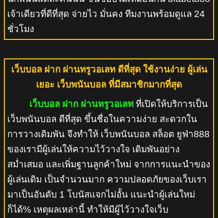
เจ้าเดียวที่ดีที่สุด จ่ายไว มั่นคง ทีมงานพร้อมดูแล 24
ชั่วโมง
เว็บบอล ฝาก ผ่านทรูวอเลท ดีที่สุด ใช้งานง่าย ผู้เล่น
เยอะ เว็บพนันบอล ที่มีสมาชิกมากที่สุด
เว็บบอล ฝาก ผ่านทรูวอเลท
ที่เปิดให้บริการเป็น
เว็บพนันบอล ดีที่สุด ขึ้นชื่อในความง่าย สะดวกใน
การวางเดิมพัน จึงทำให้ เว็บพนันบอล
สล็อต ยูฟ่า888
ของเรามีผู้เล่นให้ความไว้วางใจ เดิมพันอย่าง
สม่ำเสมอ และเพิ่มฐานลูกค้าใหม่ จากการแนะนำของ
ผู้เล่นเดิม เป็นจำนวนมาก ความปลอดภัยของเว็บเรา
มาเป็นอันดับ 1 โบนัสแจกไม่อั้น แนะนำผู้เล่นใหม่
ก็ได้% เหตุผลเหล่านี้ ทำให้มีผู้ไว้วางใจเว็บ