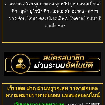
แทงบอลถ้วย ทุกประเทศ ทุกทวีป ยูฟ่า แชมเปี้ยนส์
ลีก , ยูฟ่า ยูโรป้า ลีก , เอฟเอ คัพ อังกฤษ , คารา
บาว คัพ , โกปาเดลเรย์, เดเอ็ฟเบ โพคาล,โกปปา อี
ตาเลีย ฯลฯ
เว็บบอล ฝาก ผ่านทรูวอเลท ราคาต่อบอล
ความหมายราคาต่อบอล แทงบอลออนไลน์
เว็บบอล ฝาก ผ่านทรูวอเลท
แทงบอล
UFABET