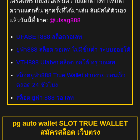
เครดิตฟรี
เกมสล็อตที่มีความแตกต่างทำให้เกิด
ความแตกตื่น ทุกครั้งที่ได้มาเล่น สัมผัสได้ตัวเอง
แล้ววันนี้ที่ line:
@ufsag888
UFABET888 สล็อตวอเลท
ยูฟ่า888 สล็อต วอเลท ไม่มีขั้นต่ำ ระบบอออโต้
VTH888 Ufabet สล็อต ออโต้ ทรู วอเลท
สล็อตยูฟ่า888 True Wallet ฝากง่าย ถอนเร็ว
ตลอด 24 ชั่วโมง
สล็อต ยูฟ่า 888 วอ เลท
pg auto wallet SLOT TRUE WALLET
สมัครสล็อต เว็บตรง