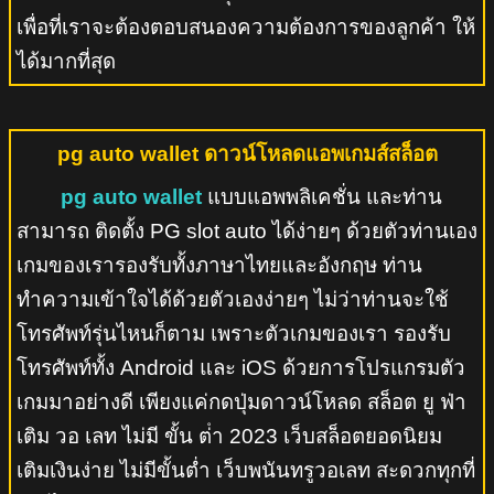
เพื่อที่เราจะต้องตอบสนองความต้องการของลูกค้า ให้
ได้มากที่สุด
pg auto wallet ดาวน์โหลดแอพเกมส์สล็อต
pg auto wallet
แบบแอพพลิเคชั่น และท่าน
สามารถ ติดตั้ง
PG slot auto
ได้ง่ายๆ ด้วยตัวท่านเอง
เกมของเรารองรับทั้งภาษาไทยและอังกฤษ ท่าน
ทำความเข้าใจได้ด้วยตัวเองง่ายๆ ไม่ว่าท่านจะใช้
โทรศัพท์รุ่นไหนก็ตาม เพราะตัวเกมของเรา รองรับ
โทรศัพท์ทั้ง Android และ iOS ด้วยการโปรแกรมตัว
เกมมาอย่างดี เพียงแค่กดปุ่มดาวน์โหลด
สล็อต ยู ฟ่า
เติม วอ เลท ไม่มี ขั้น ต่ํา 2023
เว็บสล็อตยอดนิยม
เติมเงินง่าย ไม่มีขั้นต่ำ เว็บพนันทรูวอเลท สะดวกทุกที่