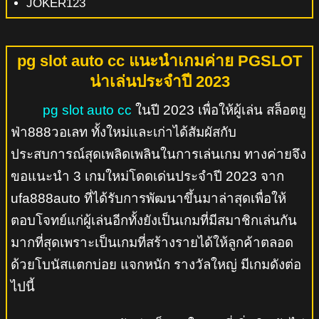
JOKER123
pg slot auto cc แนะนำเกมค่าย PGSLOT
น่าเล่นประจำปี 2023
pg slot auto cc
ในปี 2023 เพื่อให้ผู้เล่น
สล็อตยู
ฟ่า888วอเลท
ทั้งใหม่และเก่าได้สัมผัสกับ
ประสบการณ์สุดเพลิดเพลินในการเล่นเกม ทางค่ายจึง
ขอแนะนำ 3 เกมใหม่โดดเด่นประจำปี 2023 จาก
ufa888auto
ที่ได้รับการพัฒนาขึ้นมาล่าสุดเพื่อให้
ตอบโจทย์แก่ผู้เล่นอีกทั้งยังเป็นเกมที่มีสมาชิกเล่นกัน
มากที่สุดเพราะเป็นเกมที่สร้างรายได้ให้ลูกค้าตลอด
ด้วยโบนัสแตกบ่อย แจกหนัก รางวัลใหญ่ มีเกมดังต่อ
ไปนี้