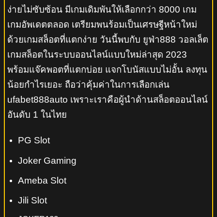
ง่ายไม่ซับซ้อน มีเกมเดิมพันให้เลือกกว่า 8000 เกม
เกมอัพเดตตลอด เตรียมพนร้อมเป็นเศรษฐีหน้าใหม่
ด้วยเกมสล็อตที่แตกง่าย วันนี้พบกับ
ยูฟ่า888 วอลเล็ต
เกมสล็อตในระบบออนไลน์แบบใหม่ล่าสุด 2023
พร้อมแจ๊คพอตที่แตกบ่อย แจกโบนัสแบบไม่อั้น ลงทุน
น้อยกำไรเยอะ ถือว่าคุ้มค่าในการเลือกเล่น
ufabet888auto
เพราะเราคือผู้นำด้านสล็อตออนไลน์
อันดับ 1 ในไทย
PG Slot​​
Joker Gaming​
Ameba Slot​​
Jili Slot