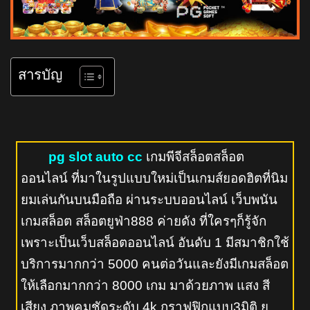
สารบัญ
pg slot auto cc
เกมพีจีสล็อตสล็อต
ออนไลน์ ที่มาในรูปแบบใหม่เป็นเกมส์ยอดฮิตที่นิม
ยมเล่นกันบนมือถือ ผ่านระบบออนไลน์ เว็บพนัน
เกมสล็อต
สล็อตยูฟ่า888
ค่ายดัง ที่ใครๆก็รู้จัก
เพราะเป็นเว็บสล็อตออนไลน์ อันดับ 1 มีสมาชิกใช้
บริการมากกว่า 5000 คนต่อวันและยังมีเกมสล็อต
ให้เลือกมากกว่า 8000 เกม มาด้วยภาพ แสง สี
เสียง ภาพคมชัดระดับ 4k กราฟฟิกแบบ3มิติ
ยู