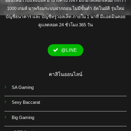
ออนไลน์ เว็บแทงบอล มาแรงครบวงจร มีเกมให้เลือกเล่นมากกว่า
1000 เกมส์ มาพร้อมระบบฝากถอน ไม่มีขั้นต่ำ อัตโนมัติ รุ่นใหม่
บัญชีธนาคาร และ บัญชีทรูวอลเล็ท ภายใน 1 นาที มีแอดมินคอย
ดูแลตลอด 24 ชั่วโมง 365 วัน
@LINE
คาสิโนออนไลน์
SA Gaming
Sexy Baccarat
Big Gaming