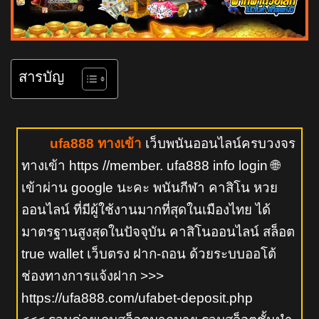
สารบัญ
ufa888 ทางเข้า
เว็บพนันออนไลน์ครบวงจร
ทางเข้า https //member. ufa888 info login 🌐
เข้าผ่าน google นะคะ
พนันกีฬา คาสิโน หวย
ออนไลน์ ที่มีผู้ใช้งานมากที่สุดในเมืองไทย ได้
มาตรฐานสูงสุดในปัจจุบัน คาสิโนออนไลน์ สล็อต
true wallet เว็บตรง ฝาก-ถอน ด้วยระบบออโต้
ช่องทางการแจ้งฝาก >>>
https://ufa888.com/ufabet-deposit.php