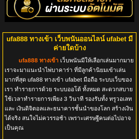
ufa888 ทางเข้า เว็บพนันออนไลน์ ufabet มี
ค่ายใดบ้าง
ufa888 ทางเข้า
เว็บพนันมีให้เลือกเล่นมากมาย
เราจะมาแนะนำไพ่บาคาร่า ที่มีลูกค้านิยมเข้าเล่น
มากที่สุด
ufa88 ทางเข้า ufabet มือถือ
ระบบเว็บของ
เรา ทำรายการด้วย ระบบออโต้ ทั้งหมด สะดวกสบาย
ใช้เวลาทำรายการเพียง 3 วินาที รองรับทั้ง ทรูวอเลท
และ เงินดิจิตอลและธนาคารชั้นนำของโลก สร้างเงิน
ได้จริง สนใจไม่ควรรอช้า เพราะเศรษฐีคนต่อไปอาจ
เป็นคุณ