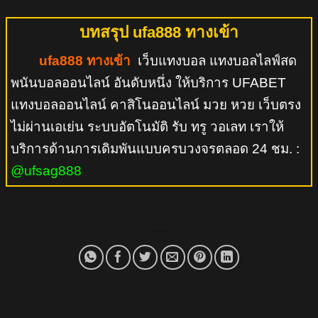
บทสรุป ufa888 ทางเข้า
ufa888 ทางเข้า
เว็บแทงบอล แทงบอลไลฟ์สด
พนันบอลออนไลน์ อันดับหนึ่ง ให้บริการ UFABET
แทงบอลออนไลน์ คาสิโนออนไลน์ มวย หวย เว็บตรง
ไม่ผ่านเอเย่น ระบบอัตโนมัติ รับ ทรู วอเลท เราให้
บริการด้านการเดิมพันแบบครบวงจรตลอด 24 ชม. :
@ufsag888