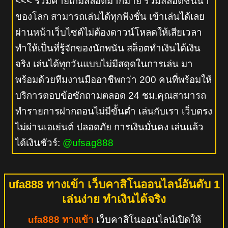
<<<
รวมค่ายเกมสล็อตมากมาย รวมสล็อตชั้นนำ
ของโลก สามารถเล่นได้ทุกฟังชั่น เข้าเล่นได้เลย
ผ่านหน้าเว็บไซต์ไม่ต้องดาวน์โหลดให้เสียเวลา
ทำให้เป็นที่รู้จักของนักพนัน สล็อตทำเงินได้เงิน
จริง เล่นได้ทุกวันแบบไม่มีสดุดในการเล่น มา
พร้อมด้วยทีมงานมืออาชีพกว่า 200 คนที่พร้อมให้
บริการตอบข้อซักถามตลอด 24 ชม.คุณสามารถ
ทำรายการฝากถอนไม่มีขั้นต่ำ เล่นกับเรา เว็บตรง
ไม่ผ่านเอเย่นต์ ปลอดภัย การเงินมั่นคง เล่นแล้ว
ได้เงินชัวร์:
@ufsag888
ufa888 ทางเข้า เว็บคาสิโนออนไลน์อันดับ 1
เล่นง่าย ทำเงินได้จริง
ufa888 ทางเข้า
เว็บคาสิโนออนไลน์เปิดให้