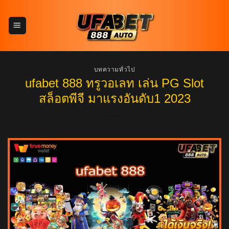
ข้าม
ไป
ยัง
เนื้อหา
บทความทั่วไป
ufabet 888 ทรูวอเลท เล่น PG Slot
สล็อตพีจี มาแรงอันดับ1 2023