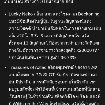
เกมน่าเล่น สร้างกำไรได้มากมาย ดังนี้
Lucky Neko สล็อตแมวแห่งโชคลาภ Beckoning
Cat มีชื่อเสียงในญี่ปุ่น ในฐานะสัญลักษณ์แห่ง
ความโชคดี นำมาเป็นธีมหลักในการสร้างเกม เป็น
สล็อตวิดีโอ 6 รีล 5 แถว ะมีสัญลักษณ์รางวัล
ทั้งหมด 13 สัญลักษณ์ มีอัตราการจ่ายรางวัลที่แตก
ต่างกัน อัตราการจ่ายรางวัลสูงสุดถึง x20000 เท่า
ของเงินเดิมพัน (RTP) สูงถึง 96.73%
Treasures of Aztec สล็อตขุมทรัพย์ของอาซเทค
เกมสล็อตค่าย PG SLOT ธีม ปิรามิดของชาวมา
ยัน มีประติมากรรมลึกลับซ่อนภายในพีระมิดเขา
พบรูปสลักที่จะทำให้คนที่เข้ามาเล่นสล็อตที่นี่กลาย
เป็นเศรษฐีในชั่วข้ามคืน สล็อตวิดีโอ 6 รีล 5 แถวที่
มี Wilds-on-the-Way ลุ้นรับเงินรางวัลได้สูงสุดถึง