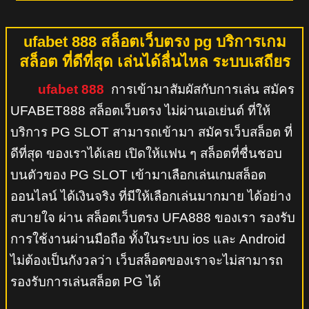
ufabet 888 สล็อตเว็บตรง pg บริการเกม
สล็อต ที่ดีที่สุด เล่นได้ลื่นไหล ระบบเสถียร
ufabet 888
การเข้ามาสัมผัสกับการเล่น
สมัคร
UFABET888
สล็อตเว็บตรง ไม่ผ่านเอเย่นต์ ที่ให้
บริการ PG SLOT สามารถเข้ามา สมัครเว็บสล็อต ที่
ดีที่สุด ของเราได้เลย เปิดให้แฟน ๆ สล็อตที่ชื่นชอบ
บนตัวของ PG SLOT เข้ามาเลือกเล่นเกมสล็อต
ออนไลน์ ได้เงินจริง ที่มีให้เลือกเล่นมากมาย ได้อย่าง
สบายใจ ผ่าน สล็อตเว็บตรง
UFA888
ของเรา รองรับ
การใช้งานผ่านมือถือ ทั้งในระบบ ios และ Android
ไม่ต้องเป็นกังวลว่า เว็บสล็อตของเราจะไม่สามารถ
รองรับการเล่นสล็อต PG ได้