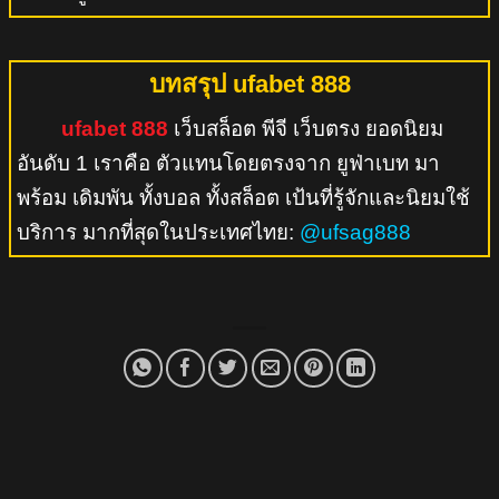
บทสรุป ufabet 888
ufabet 888
เว็บสล็อต พีจี เว็บตรง ยอดนิยม
อันดับ 1 เราคือ ตัวแทนโดยตรงจาก ยูฟ่าเบท มา
พร้อม เดิมพัน ทั้งบอล ทั้งสล็อต เป้นที่รู้จักและนิยมใช้
บริการ มากที่สุดในประเทศไทย:
@ufsag888