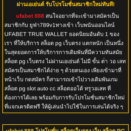
ผ่านเอเย่นต์ รับโปรโมชั่นสมาชิกใหม่ทันที!
ufabet 888
สนใจอยากที่จะเข้ามาสมัครเป็น
สมาชิกกับ
ยูฟ่า789v1ทางเข้า เว็บพนันออนไลน์
UFABET TRUE WALLET
ยอดนิยมอันดับ 1 ของ
เรา ที่ให้บริการ สล็อต pg เว็บตรง แตกหนัก เป็นหนึ่ง
ในสุดยอดการให้บริการการเดิมพันที่มีความทันสมัย
สล็อต pg เว็บตรง ไม่ผ่านเอเย่นต์ ไม่มี ขั้น ต่ํา วอ เลท
สมัครเป็นสมาชิกได้ง่าย ๆ ด้วยตนเอง เพียงเข้ามาที่
หน้าเว็บ กดสมัคร ก็สามารถเข้าไปวางเดิมพันเกม
สล็อต
pg slot auto cc สล็อตออโต้ ทรูวอเลท
ที่
ต้องการได้เลย พร้อมกับการรับโปรโมชั่นสมาชิกใหม่
ที่แจกเครดิตฟรี ให้ผู้เล่นนำไปใช้ในการเล่นได้จริง ๆ
ufabet 888 โปรโมชั่น สล็อตเว็บตรง เว็บ สล็อต PG