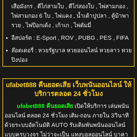
เสือมังกร , ตีไก่สามใบ , ตีไก่สองใบ , ไพ่สามกอง ,
ไพ่สามกอง 6 ใบ , ไพ่แคง , น้ำเต้าปูปลา , ตู้ม้าพา
รวย , ไพ่ป๊อกเด้ง , เก้าเก , ไพ่ดัมมี่
อีสปอร์ต : E-Sport , ROV , PUBG , PES , FIFA
ล๊อตเตอรี่ : หวยรัฐบาล หวยออนไลน์ หวยลาว หวย
ปิงปอง
ufabet888 คืนยอดเสีย เว็บพนันออนไลน์ ให้
บริการตลอด 24 ชั่วโมง
ufabet888 คืนยอดเสีย
เปิดให้บริการ เล่นพนัน
ออนไลน์ ตลอด 24 ชั่วโมง เติม-ถอน ภายใน 3วินาที
ด้วยระบบอัตโนมัติ AUTO รับเดิมพันพนันออนไลน์
แบบครบวงจร ไม่ว่าจะเป็น แทงบอลออนไลน์ บาคา