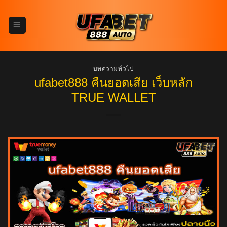
ข้าม
ไป
ยัง
เนื้อหา
บทความทั่วไป
ufabet888 คืนยอดเสีย เว็บหลัก
TRUE WALLET