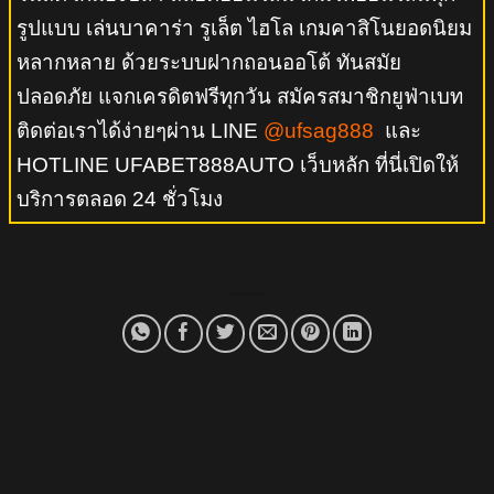
รูปแบบ เล่นบาคาร่า รูเล็ต ไฮโล เกมคาสิโนยอดนิยม
หลากหลาย ด้วยระบบฝากถอนออโต้ ทันสมัย
ปลอดภัย แจกเครดิตฟรีทุกวัน สมัครสมาชิกยูฟ่าเบท
ติดต่อเราได้ง่ายๆผ่าน LINE
@ufsag888
และ
HOTLINE
UFABET888AUTO
เว็บหลัก ที่นี่เปิดให้
บริการตลอด 24 ชั่วโมง