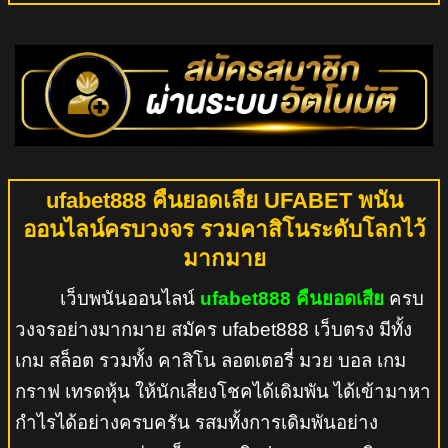
ufabet888 คืนยอดเสีย UFABET พนัน
ออนไลน์ครบวงจร รวมคาสิโนระดับโลกไว้
มากมาย
เว็บพนันออนไลน์
ufabet888 คืนยอดเสีย
ครบ
วงจรอย่างมากมาย
สมัคร ufabet888 เว็บตรง
มีทั้ง
เกม สล็อต รวมทั้ง คาสิโน ลอตเตอรี่ มวย บอล เกม
กราฟ เทรดหุ้น ให้นักเสี่ยงโชคได้เดิมพัน ได้เข้ามาหา
กำไรได้อย่างครบครัน รสมทั้งการเดิมพันอย่าง