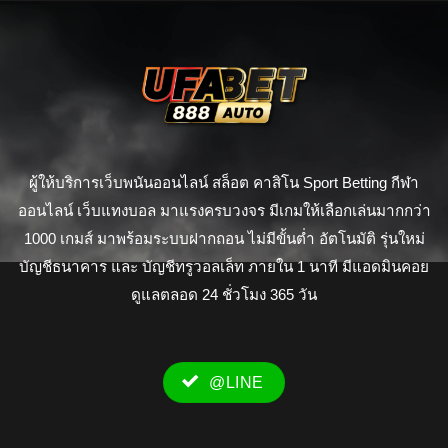
ผู้ให้บริการเว็บพนันออนไลน์ สล็อต คาสิโน Sport Betting กีฬา
ออนไลน์ เว็บแทงบอล มาแรงครบวงจร มีเกมให้เลือกเล่นมากกว่า
1000 เกมส์ มาพร้อมระบบฝากถอน ไม่มีขั้นต่ำ อัตโนมัติ รุ่นใหม่
บัญชีธนาคาร และ บัญชีทรูวอลเล็ท ภายใน 1 นาที มีแอดมินคอย
ดูแลตลอด 24 ชั่วโมง 365 วัน
@LINE