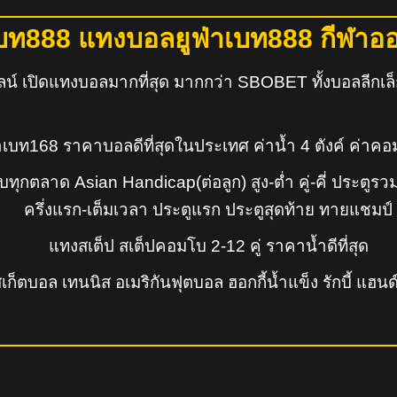
เบท888 แทงบอลยูฟ่าเบท888 กีฬาอ
์ เปิดแทงบอลมากที่สุด มากกว่า SBOBET ทั้งบอลลีกเล็
่าเบท168
ราคาบอลดีที่สุดในประเทศ​ ค่าน้ำ 4 ตังค์ ค่าค
ุกตลาด Asian Handicap(ต่อลูก) สูง-ต่ำ คู่-คี่ ประตูร
ครึ่งแรก-เต็มเวลา ประตูแรก ประตูสุดท้าย ทายแชมป์
แทงสเต็ป สเต็ปคอมโบ 2-12 คู่ ราคาน้ำดีที่สุด
ก็ตบอล เทนนิส อเมริกันฟุตบอล ฮอกกี้น้ำแข็ง รักบี้ แฮ