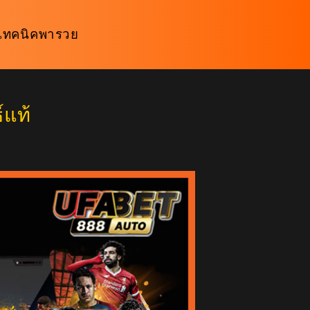
เทคนิคพารวย
์แท้