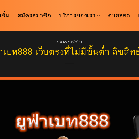
ชั่น
สมัครสมาชิก
บริการของเรา
ดูบอลสด
บทความทั่วไป
่าเบท888 เว็บตรงที่ไม่มีขั้นต่ำ ลิขสิทธ