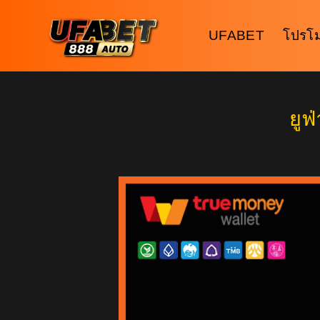
ข้าม
ไป
UFABET
โปรโม
ยัง
เนื้อหา
ยูฟ