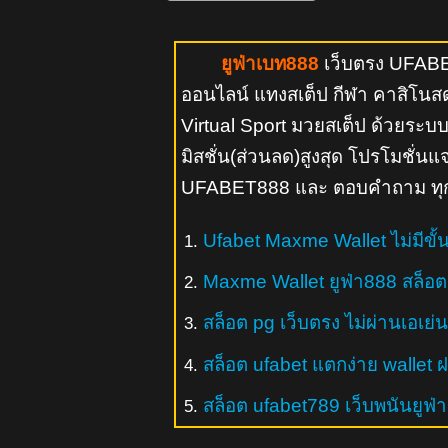
ยูฟ่าเบท888
เว็บตรง UFABE
ออนไลน์ แทงสเต็ป กีฬา คาสิโนสด
Virtual Sport มวยสเต็ป ด้วยระบบ
มิสชั่น(ส่วนลด)สูงสุด โปรโมชั่น
UFABET888
และ ตอบคำถาม ทุก
Ufabet Maxme Wallet ไม่มีขั้น
Maxme Wallet ยูฟ่า888 สล็อ
สล็อต pg เว็บตรง ไม่ผ่านเอเย่น
สล็อต ufabet แตกง่าย wallet 
สล็อต ufabet789 เว็บพนันยูฟ่