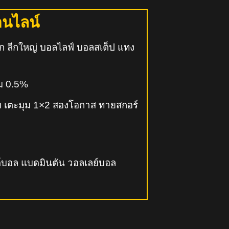
อนไลน์
ก ลีกใหญ่ บอลไลฟ์ บอลสเต็ป แทง
อม 0.5%
วม เตะมุม 1×2 สองโอกาส ทายสกอร์
นด์บอล แบดมินตัน วอลเลย์บอล