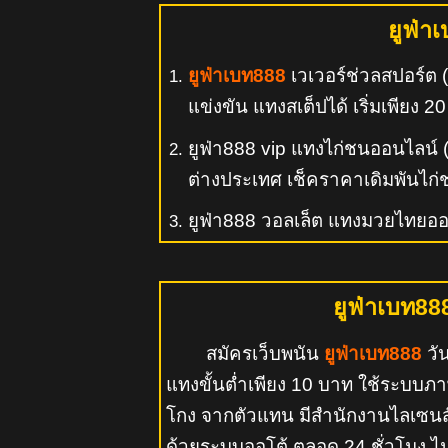
ยูฟ่า
ยูฟ่าเบท888
เวเวอร์ช่วลสปอร์ต (
แข่งขัน แทงสเต็ปได้ เริ่มเพียง 2
ยูฟ่า888 vip
แทงไก่ชนออนไลน์ 
ต่างประเทศ เช็คราคาเดิมพันไก
ยูฟ่า888 วอลเล็ต
แทงมวยไทยออนไ
ยูฟ่าเบท88
สมัครเว็บพนัน
ยูฟ่าเบท888
วั
แทงขั้นต่ำเพียง 10 บาท ใช้ระบบภ
โกง จากตัวแทน มีสำนักงานไลเซนส
ด้วยระบบออโต้ ตลอด 24 ชั่วโมง ไม่